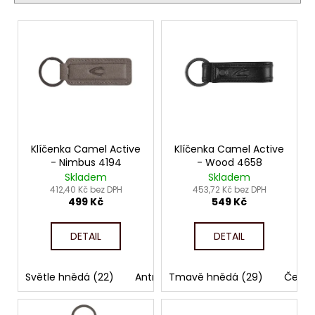
í
č
p
u
V
j
r
ý
e
o
p
m
d
i
e
u
s
k
p
t
r
ů
o
Klíčenka Camel Active
Klíčenka Camel Active
- Nimbus 4194
- Wood 4658
d
Skladem
Skladem
u
412,40 Kč bez DPH
453,72 Kč bez DPH
499 Kč
549 Kč
k
t
DETAIL
DETAIL
ů
Světle hnědá (22)
Antracit (76)
Tmavě hnědá (29)
Černá