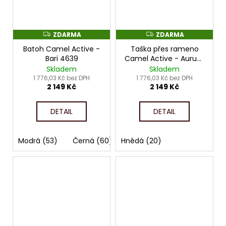
ZDARMA
ZDARMA
Z
Z
D
D
Batoh Camel Active -
Taška přes rameno
A
A
R
R
Bari 4639
Camel Active - Aurum
M
M
4700
Skladem
Skladem
A
A
1 776,03 Kč bez DPH
1 776,03 Kč bez DPH
2 149 Kč
2 149 Kč
DETAIL
DETAIL
Modrá (53)
Černá (60)
Hnědá (20)
Šedivá (71)