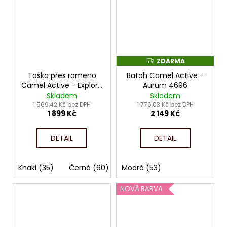
ZDARMA
Z
D
Taška přes rameno
Batoh Camel Active -
A
R
Camel Active - Explore
Aurum 4696
M
4115
Skladem
Skladem
A
1 569,42 Kč bez DPH
1 776,03 Kč bez DPH
1 899 Kč
2 149 Kč
DETAIL
DETAIL
Khaki (35)
Černá (60)
Modrá (53)
NOVÁ BARVA