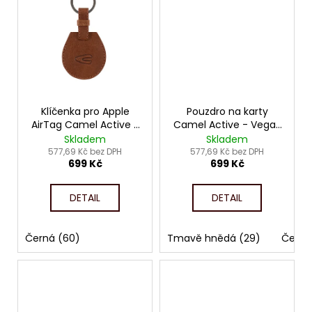
Klíčenka pro Apple
Pouzdro na karty
AirTag Camel Active -
Camel Active - Vegas
Field 4433
845
Skladem
Skladem
577,69 Kč bez DPH
577,69 Kč bez DPH
699 Kč
699 Kč
DETAIL
DETAIL
Černá (60)
Tmavě hnědá (29)
Černá