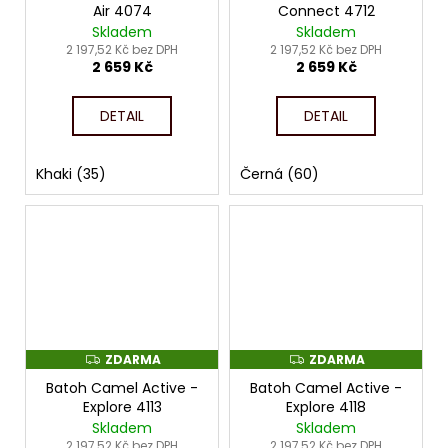
R
R
Air 4074
Connect 4712
M
M
Skladem
Skladem
A
A
2 197,52 Kč bez DPH
2 197,52 Kč bez DPH
2 659 Kč
2 659 Kč
DETAIL
DETAIL
Khaki (35)
Černá (60)
ZDARMA
ZDARMA
Z
Z
D
D
Batoh Camel Active -
Batoh Camel Active -
A
A
R
R
Explore 4113
Explore 4118
M
M
Skladem
Skladem
A
A
2 197,52 Kč bez DPH
2 197,52 Kč bez DPH