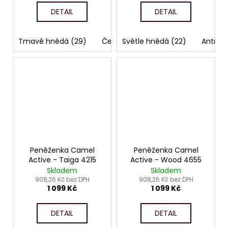
DETAIL
DETAIL
Tmavě hnědá (29)
Černá (60)
Světle hnědá (22)
Antraci
Peněženka Camel
Peněženka Camel
Active - Taiga 4215
Active - Wood 4655
Skladem
Skladem
908,26 Kč bez DPH
908,26 Kč bez DPH
1 099 Kč
1 099 Kč
DETAIL
DETAIL