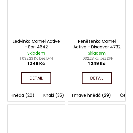
Ledvinka Camel Active
Peněženka Camel
- Bari 4642
Active - Discover 4732
Skladem
Skladem
1 032,23 Kč bez DPH
1 032,23 Kč bez DPH
1 249 Kč
1 249 Kč
DETAIL
DETAIL
Hnědá (20)
Khaki (35)
Tmavě hnědá (29)
Modrá (53)
Černá (60)
Černá