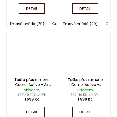
DETAIL
DETAIL
Tmavě hnědá (29)
Černá (60)
Tmavě hnědá (29)
Černá
Taška přes rameno
Taška přes rameno
Camel Active - Air
Camel Active -
4073
Connect 4714
Skladem
Skladem
1 321,49 Kč bez DPH
1 321,49 Kč bez DPH
1 599 Kč
1 599 Kč
DETAIL
DETAIL