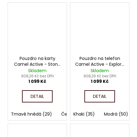
Pouzdro na karty
Pouzdro na telefon
Camel Active - Stone
Camel Active - Explore
4666
4117
Skladem
Skladem
908,26 Kč bez DPH
908,26 Kč bez DPH
1 099 Kč
1 099 Kč
DETAIL
DETAIL
Tmavě hnědá (29)
Černá (60)
Khaki (35)
Modrá (50)