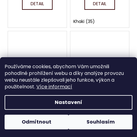
DETAIL
DETAIL
Khaki (35)
Používáme cookies, abychom Vám umožnili
pohodlné prohlížení webu a díky analýze provozu
ZDARMA
ZDARMA
Z
Z
webu neustále zlepšovali jeho funkce, výkon a
D
D
použitelnost.
Více informací
Batoh Camel Active -
Batoh Camel Active -
A
A
R
R
Connect 4711
Terra 4222
M
M
Skladem
Skladem
A
A
Nastavení
2 643,80 Kč bez DPH
2 643,80 Kč bez DPH
3 199 Kč
3 199 Kč
Odmítnout
Souhlasím
DETAIL
DETAIL