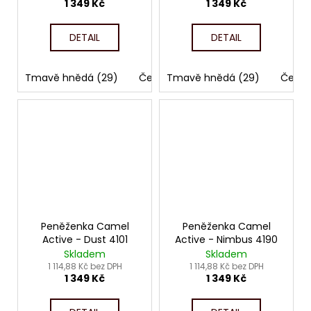
1 349 Kč
1 349 Kč
DETAIL
DETAIL
Tmavě hnědá (29)
Černá (60)
Tmavě hnědá (29)
Černá
Peněženka Camel
Peněženka Camel
Active - Dust 4101
Active - Nimbus 4190
Skladem
Skladem
1 114,88 Kč bez DPH
1 114,88 Kč bez DPH
1 349 Kč
1 349 Kč