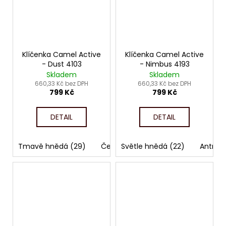
Klíčenka Camel Active
Klíčenka Camel Active
- Dust 4103
- Nimbus 4193
Skladem
Skladem
660,33 Kč bez DPH
660,33 Kč bez DPH
799 Kč
799 Kč
DETAIL
DETAIL
Tmavě hnědá (29)
Černá (60)
Světle hnědá (22)
Antraci