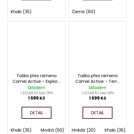
Khaki (35)
Černá (60)
Taška přes rameno
Taška přes rameno
Camel Active - Explore
Camel Active - Terra
4116
4226
Skladem
Skladem
1 321,49 Kč bez DPH
1 321,49 Kč bez DPH
1 599 Kč
1 599 Kč
DETAIL
DETAIL
Khaki (35)
Modrá (50)
Hnědá (20)
Černá (60)
Khaki (35)
Žlutá (93)