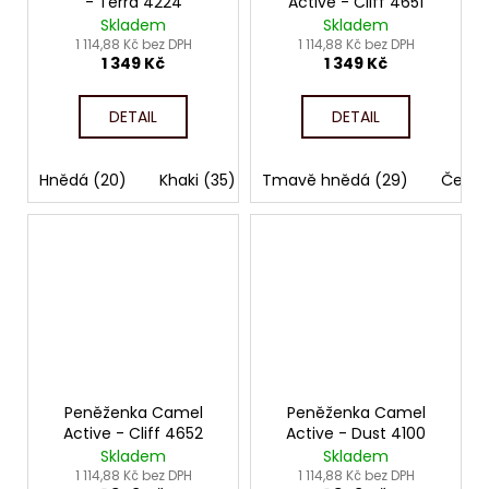
- Terra 4224
Active - Cliff 4651
Skladem
Skladem
1 114,88 Kč bez DPH
1 114,88 Kč bez DPH
1 349 Kč
1 349 Kč
DETAIL
DETAIL
Hnědá (20)
Khaki (35)
Tmavě hnědá (29)
Černá (60)
Černá
Peněženka Camel
Peněženka Camel
Active - Cliff 4652
Active - Dust 4100
Skladem
Skladem
1 114,88 Kč bez DPH
1 114,88 Kč bez DPH