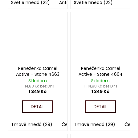
Světle hnědá (22)
Antracit (76)
Světle hnědá (22)
Peněženka Camel
Peněženka Camel
Active - Stone 4663
Active - Stone 4664
Skladem
Skladem
1 114,88 Kč bez DPH
1 114,88 Kč bez DPH
1 349 Kč
1 349 Kč
DETAIL
DETAIL
Tmavě hnědá (29)
Černá (60)
Tmavě hnědá (29)
Černá