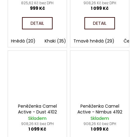
825,62 Kč bez DPH
908,26 Kč bez DPH
999 Kč
1 099 Kč
DETAIL
DETAIL
Hnědá (20)
Khaki (35)
Tmavě hnědá (29)
Černá (60)
Černá
Peněženka Camel
Peněženka Camel
Active - Dust 4102
Active - Nimbus 4192
Skladem
Skladem
908,26 Kč bez DPH
908,26 Kč bez DPH
1 099 Kč
1 099 Kč