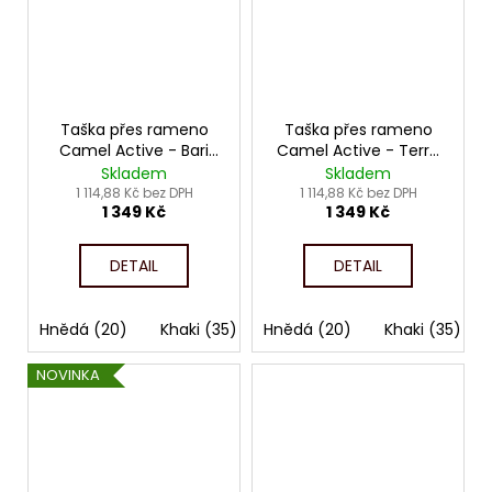
Taška přes rameno
Taška přes rameno
Camel Active - Bari
Camel Active - Terra
4641
4227
Skladem
Skladem
1 114,88 Kč bez DPH
1 114,88 Kč bez DPH
1 349 Kč
1 349 Kč
DETAIL
DETAIL
Hnědá (20)
Khaki (35)
Hnědá (20)
Modrá (53)
Khaki (35)
Černá (60)
NOVINKA