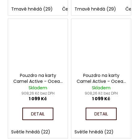
Tmavě hnědá (29)
Černá (60)
Tmavě hnědá (29)
Černá
Pouzdro na karty
Pouzdro na karty
Camel Active - Ocean
Camel Active - Ocean
4806
4810
Skladem
Skladem
908,26 Kč bez DPH
908,26 Kč bez DPH
1 099 Kč
1 099 Kč
DETAIL
DETAIL
Světle hnědá (22)
Světle hnědá (22)