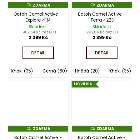
ZDARMA
ZDARMA
Z
Z
D
D
Batoh Camel Active -
Batoh Camel Active -
A
A
R
R
Explore 4114
Terra 4223
M
M
Skladem
Skladem
A
A
1 982,64 Kč bez DPH
1 982,64 Kč bez DPH
2 399 Kč
2 399 Kč
DETAIL
DETAIL
Khaki (35)
Černá (60)
Hnědá (20)
Khaki (35)
NOVINKA
ZDARMA
ZDARMA
Z
Z
D
D
Batoh Camel Active -
Batoh Camel Active -
A
A