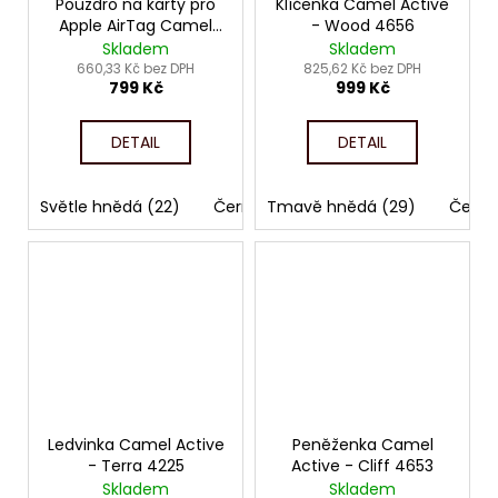
Pouzdro na karty pro
Klíčenka Camel Active
Apple AirTag Camel
- Wood 4656
Active - Field 4435
Skladem
Skladem
660,33 Kč bez DPH
825,62 Kč bez DPH
799 Kč
999 Kč
DETAIL
DETAIL
Světle hnědá (22)
Černá (60)
Tmavě hnědá (29)
Černá
Ledvinka Camel Active
Peněženka Camel
- Terra 4225
Active - Cliff 4653
Skladem
Skladem