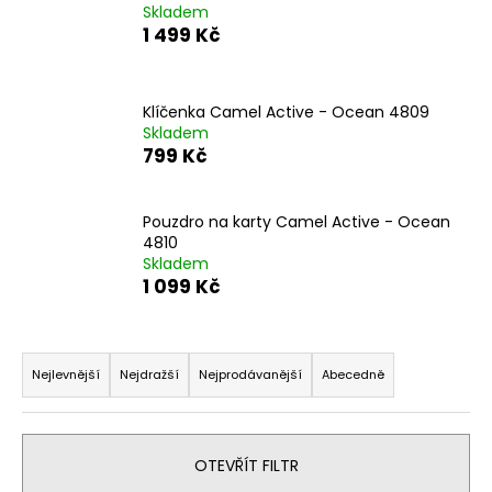
Skladem
a
1 499 Kč
j
í
t
Klíčenka Camel Active - Ocean 4809
Skladem
?
799 Kč
Pouzdro na karty Camel Active - Ocean
4810
HLEDAT
Skladem
1 099 Kč
Ř
D
o
a
Nejlevnější
Nejdražší
Nejprodávanější
Abecedně
p
z
o
e
r
n
OTEVŘÍT FILTR
u