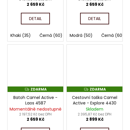
2 659 Kč
2 659 Kč
DETAIL
DETAIL
Khaki (35)
Černá (60)
Modrá (50)
Černá (60)
ZDARMA
ZDARMA
Z
Z
D
D
Batoh Camel Active -
Cestovní taška Camel
A
A
R
R
Laos 4587
Active - Explore 4430
M
M
Momentálně nedostupné
Skladem
A
A
2 197,52 Kč bez DPH
2 395,87 Kč bez DPH
2 659 Kč
2 899 Kč