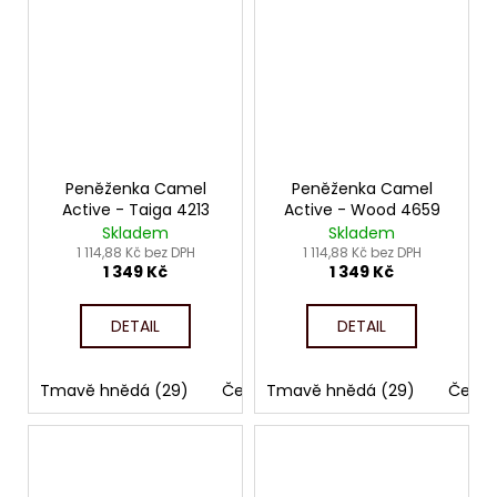
Peněženka Camel
Peněženka Camel
Active - Taiga 4213
Active - Wood 4659
Skladem
Skladem
1 114,88 Kč bez DPH
1 114,88 Kč bez DPH
1 349 Kč
1 349 Kč
DETAIL
DETAIL
Tmavě hnědá (29)
Černá (60)
Tmavě hnědá (29)
Černá