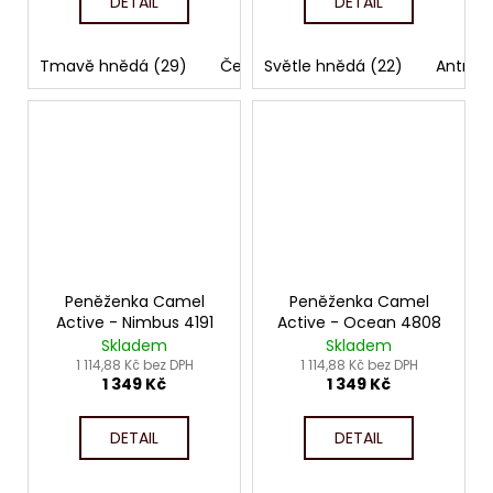
DETAIL
DETAIL
Tmavě hnědá (29)
Černá (60)
Světle hnědá (22)
Antraci
Peněženka Camel
Peněženka Camel
Active - Nimbus 4191
Active - Ocean 4808
Skladem
Skladem
1 114,88 Kč bez DPH
1 114,88 Kč bez DPH
1 349 Kč
1 349 Kč
DETAIL
DETAIL