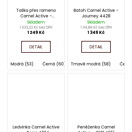
Taška přes rameno
Batoh Camel Active -
Camel Active -
Journey 4428
Journey 4586
Skladem
Skladem
1 032,23 Kč bez DPH
1 114,88 Kč bez DPH
1 249 Kč
1 349 Kč
DETAIL
DETAIL
Modrá (53)
Černá (60)
Tmavě modrá (58)
Písková (B00-25)
Černá
Ledvinka Camel Active
Peněženka Camel