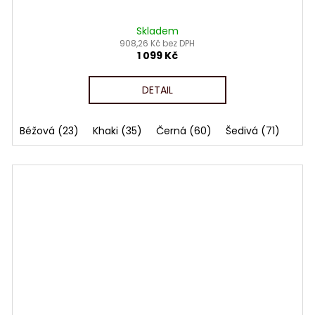
Skladem
908,26 Kč bez DPH
1 099 Kč
DETAIL
Béžová (23)
Khaki (35)
Černá (60)
Šedivá (71)