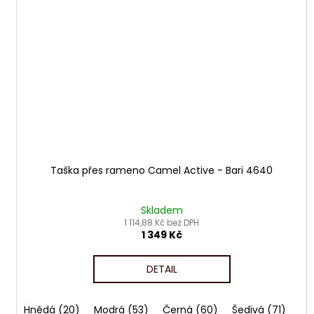
Taška přes rameno Camel Active - Bari 4640
Skladem
1 114,88 Kč bez DPH
1 349 Kč
DETAIL
Hnědá (20)
Modrá (53)
Černá (60)
Šedivá (71)