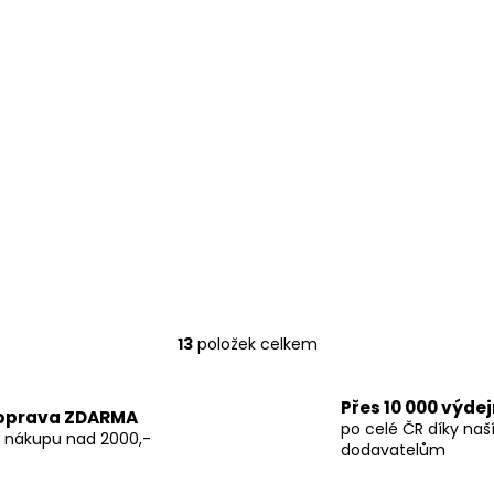
D
A
M
A
13
položek celkem
O
v
l
Přes 10 000 výde
oprava ZDARMA
á
po celé ČR díky na
i nákupu nad 2000,-
d
dodavatelům
a