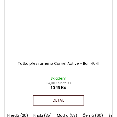
Taška přes rameno Camel Active - Bari 4641
Skladem
1 114,88 Kč bez DPH
1 349 Kč
DETAIL
Hnědá (20)
Khaki (35)
Modrá (53)
Černá (60)
Šedi