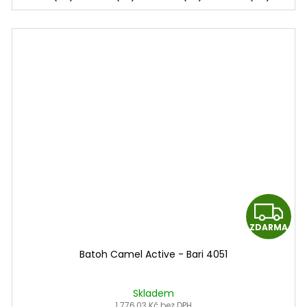
Z
ZDARMA
D
Batoh Camel Active - Bari 4051
A
R
Skladem
1 776,03 Kč bez DPH