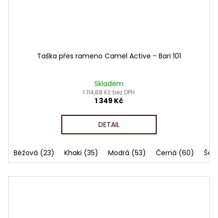
Taška přes rameno Camel Active - Bari 101
Skladem
1 114,88 Kč bez DPH
1 349 Kč
DETAIL
Béžová (23)
Khaki (35)
Modrá (53)
Černá (60)
Šedi