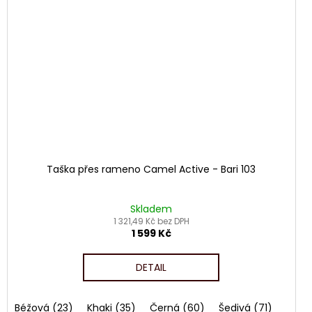
Taška přes rameno Camel Active - Bari 103
Skladem
1 321,49 Kč bez DPH
1 599 Kč
DETAIL
vá (71)
Béžová (23)
Khaki (35)
Černá (60)
Šedivá (71)