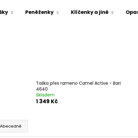
šky
Peněženky
Klíčenky a jiné
Opa
Co potřebujete najít?
HLEDAT
Doporučujeme
Taška přes rameno Camel Active - Bari
4640
Skladem
1 349 Kč
Abecedně