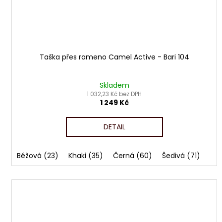
Taška přes rameno Camel Active - Bari 104
Skladem
1 032,23 Kč bez DPH
1 249 Kč
DETAIL
Béžová (23)
Khaki (35)
Černá (60)
Šedivá (71)