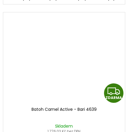
Z
ZDARMA
D
Batoh Camel Active - Bari 4639
A
R
Skladem
1 776,03 Kč bez DPH