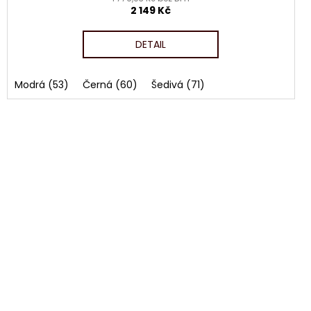
2 149 Kč
M
M
A
DETAIL
Modrá (53)
Černá (60)
Šedivá (71)