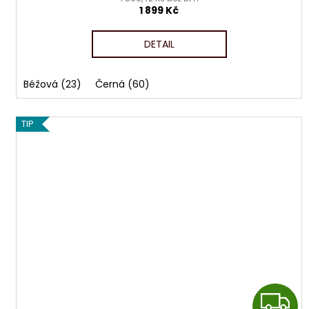
1 899 Kč
DETAIL
Béžová (23)
Černá (60)
TIP
Z