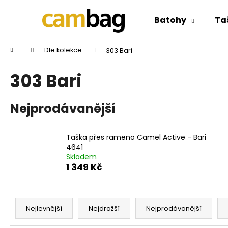
K
Přejít
na
o
Batohy
Ta
obsah
Zpět
Zpět
š
do
do
í
Domů
Dle kolekce
303 Bari
k
obchodu
obchodu
303 Bari
Nejprodávanější
Taška přes rameno Camel Active - Bari
4641
Skladem
1 349 Kč
Ř
a
Nejlevnější
Nejdražší
Nejprodávanější
z