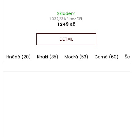
Skladem
1 032,23 Kč bez DPH
1 249 Kč
DETAIL
Hnědá (20)
Khaki (35)
Modrá (53)
Černá (60)
Šediv