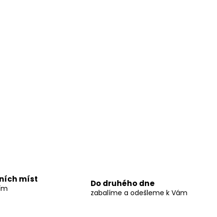
jních míst
Do druhého dne
ším
zabalíme a odešleme k Vám