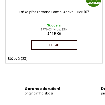
ZDARMA
Taška přes rameno Camel Active - Bari 107
R
Skladem
1 776,03 Kč bez DPH
2 149 Kč
DETAIL
Béžová (23)
Garance doručení
D
originálního zboží
př