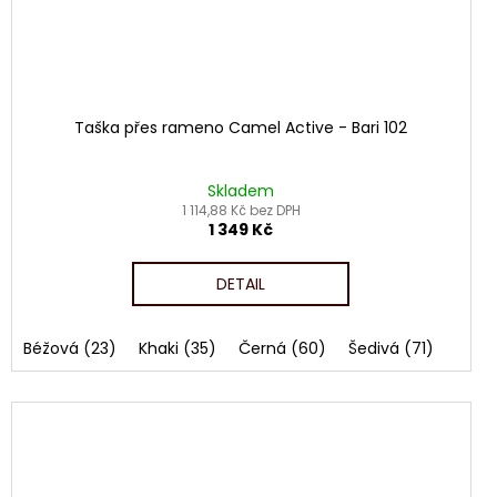
Taška přes rameno Camel Active - Bari 102
Skladem
1 114,88 Kč bez DPH
1 349 Kč
DETAIL
vá (71)
Béžová (23)
Khaki (35)
Černá (60)
Šedivá (71)