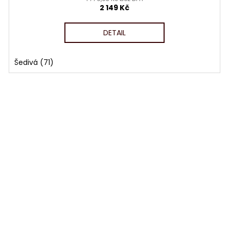
2 149 Kč
A
DETAIL
Šedivá (71)