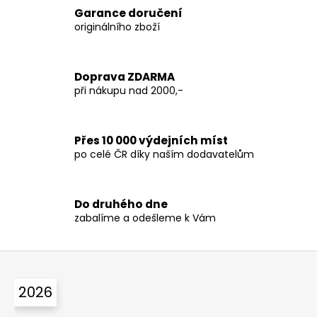
č
l
Garance doručení
u
á
originálního zboží
j
d
e
a
m
c
Doprava ZDARMA
e
í
při nákupu nad 2000,-
p
r
v
Přes 10 000 výdejních míst
k
po celé ČR díky naším dodavatelům
y
v
ý
p
Do druhého dne
zabalíme a odešleme k Vám
i
s
u
Z
á
2026
p
a