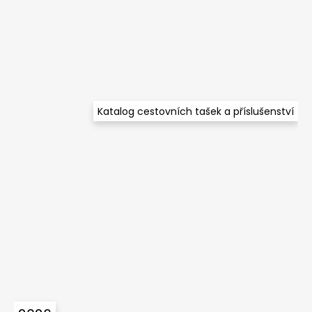
t
í
Katalog cestovních tašek a příslušenství