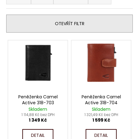
z
a
e
j
n
í
OTEVŘÍT FILTR
í
t
p
?
V
r
ý
o
p
d
i
u
HLEDAT
s
k
p
t
r
ů
o
Peněženka Camel
Peněženka Camel
D
Active 318-703
Active 318-704
o
d
Skladem
Skladem
p
u
1 114,88 Kč bez DPH
1 321,49 Kč bez DPH
o
1 349 Kč
1 599 Kč
k
r
t
u
DETAIL
DETAIL
ů