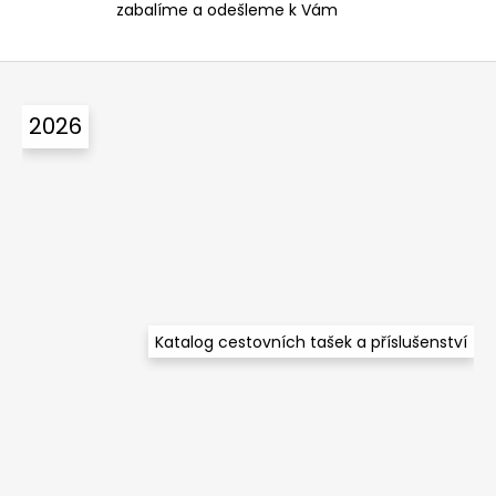
zabalíme a odešleme k Vám
i
s
u
Z
á
2026
p
a
t
í
Katalog cestovních tašek a příslušenství