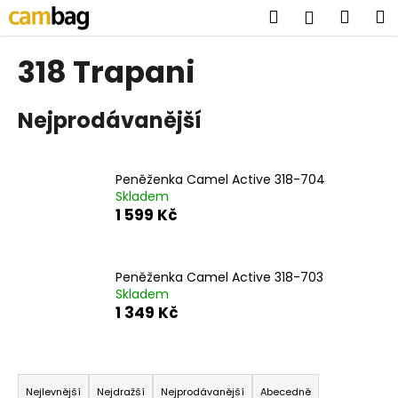
K
Přejít
Hledat
Náku
M
Přihlášen
na
o
obsah
Zpět
Zpět
košík
š
318 Trapani
í
C
k
Nejprodávanější
o
p
o
Peněženka Camel Active 318-704
t
Skladem
ř
1 599 Kč
e
b
u
Peněženka Camel Active 318-703
Skladem
j
1 349 Kč
e
t
Ř
e
a
n
Nejlevnější
Nejdražší
Nejprodávanější
Abecedně