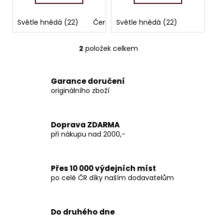
č
u
j
Světle hnědá (22)
Černá (60)
Světle hnědá (22)
e
m
2
položek celkem
O
e
v
l
Garance doručení
á
originálního zboží
d
a
c
Doprava ZDARMA
í
při nákupu nad 2000,-
p
r
v
Přes 10 000 výdejních míst
k
po celé ČR díky naším dodavatelům
y
v
ý
p
Do druhého dne