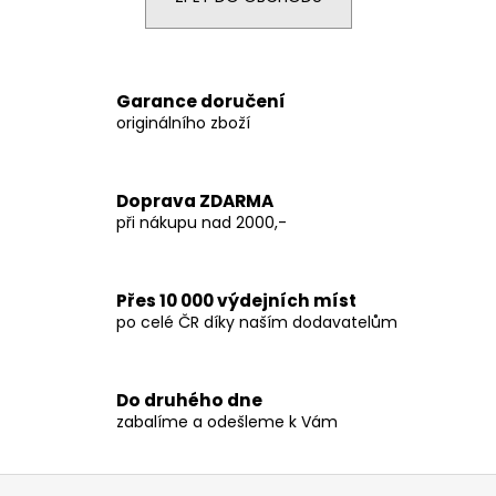
a
j
í
Garance doručení
t
originálního zboží
?
Doprava ZDARMA
při nákupu nad 2000,-
HLEDAT
Přes 10 000 výdejních míst
po celé ČR díky naším dodavatelům
D
o
p
Do druhého dne
o
zabalíme a odešleme k Vám
r
u
Z