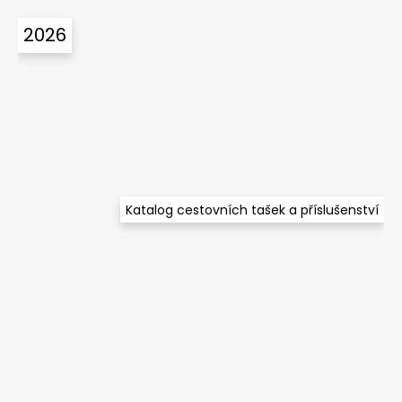
č
á
u
2026
p
j
a
e
m
t
e
í
Katalog cestovních tašek a příslušenství