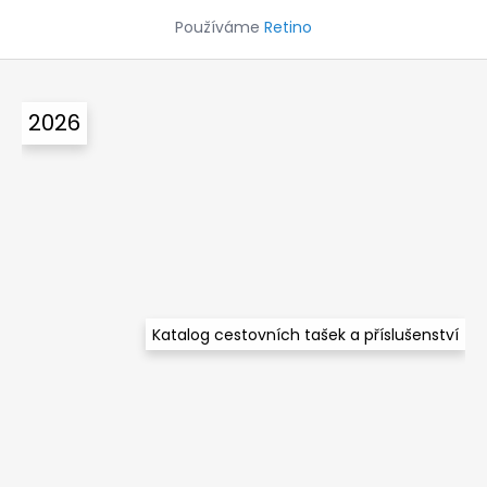
a
Používáme
Retino
j
Z
í
á
t
2026
p
?
a
t
í
HLEDAT
Katalog cestovních tašek a příslušenství
D
o
p
o
r
u