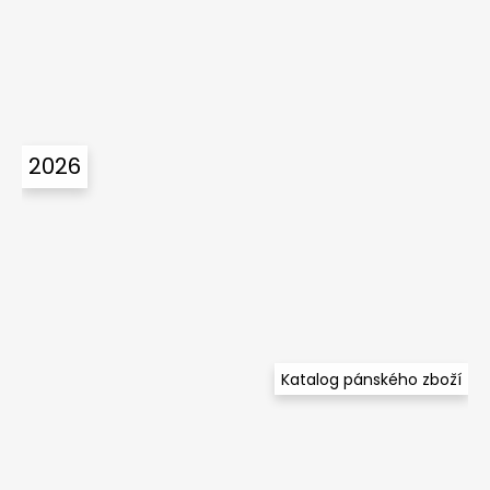
č
u
j
e
m
e
2026
Katalog pánského zboží