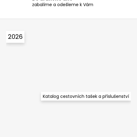
zabalíme a odešleme k Vám
i
s
u
Z
á
2026
p
a
t
í
Katalog cestovních tašek a příslušenství