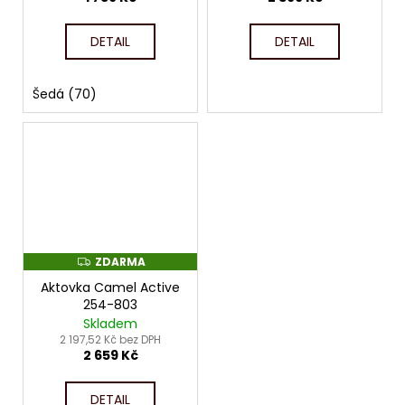
DETAIL
DETAIL
Šedá (70)
ZDARMA
Z
D
Aktovka Camel Active
A
R
254-803
M
Skladem
A
2 197,52 Kč bez DPH
2 659 Kč
DETAIL