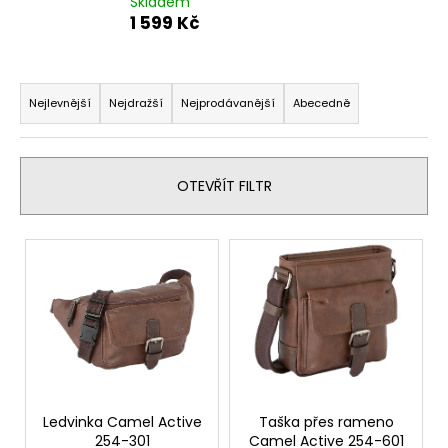
Skladem
a
1 599 Kč
j
í
Ř
t
a
Nejlevnější
Nejdražší
Nejprodávanější
Abecedně
?
z
e
n
OTEVŘÍT FILTR
í
p
HLEDAT
V
r
ý
o
p
d
D
i
u
o
s
p
k
p
o
t
r
r
ů
o
Ledvinka Camel Active
Taška přes rameno
u
254-301
Camel Active 254-601