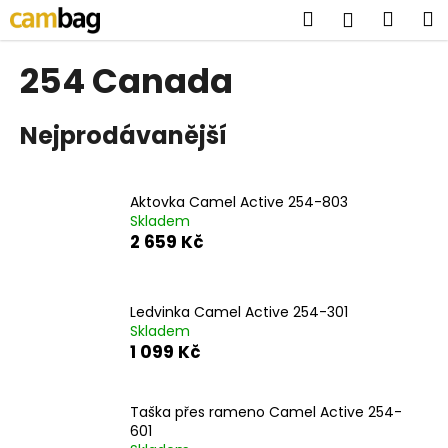
K
Přejít
Hledat
Náku
M
Přihlášen
na
o
obsah
Zpět
Zpět
košík
š
254 Canada
í
C
k
Nejprodávanější
o
p
o
Aktovka Camel Active 254-803
t
Skladem
ř
2 659 Kč
e
b
u
Ledvinka Camel Active 254-301
Skladem
j
1 099 Kč
e
t
Taška přes rameno Camel Active 254-
e
601
n