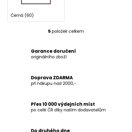
Černá (60)
5
položek celkem
O
v
l
Garance doručení
á
originálního zboží
d
a
c
Doprava ZDARMA
í
při nákupu nad 2000,-
p
r
v
Přes 10 000 výdejních míst
k
po celé ČR díky naším dodavatelům
y
v
ý
p
Do druhého dne