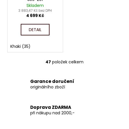
M
Skladem
A
3 883,47 Kč bez DPH
4 699 Kč
DETAIL
Khaki (35)
47
položek celkem
O
v
l
Garance doručení
á
originálního zboží
d
a
c
Doprava ZDARMA
í
při nákupu nad 2000,-
p
r
v