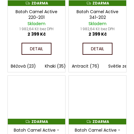
ZDARMA
ZDARMA
Z
Z
D
D
Batoh Camel Active
Batoh Camel Active
A
A
R
R
220-201
341-202
M
M
Skladem
Skladem
A
A
1 982,64 Kč bez DPH
1 982,64 Kč bez DPH
2 399 Kč
2 399 Kč
DETAIL
DETAIL
Béžová (23)
Khaki (35)
Antracit (76)
Světle zele
ZDARMA
ZDARMA
Z
Z
D
D
Batoh Camel Active -
Batoh Camel Active -
A
A
R
R