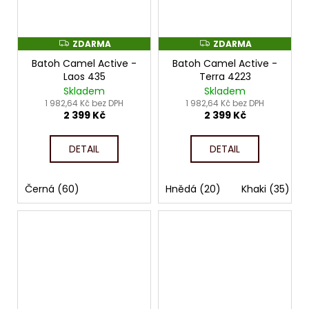
ZDARMA
ZDARMA
Z
Z
D
D
Batoh Camel Active -
Batoh Camel Active -
A
A
R
R
Laos 435
Terra 4223
M
M
Skladem
Skladem
A
A
1 982,64 Kč bez DPH
1 982,64 Kč bez DPH
2 399 Kč
2 399 Kč
DETAIL
DETAIL
Černá (60)
Hnědá (20)
Khaki (35)