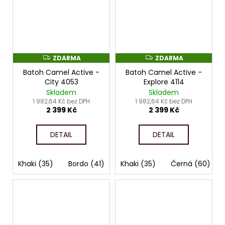
ZDARMA
ZDARMA
Z
Z
D
D
Batoh Camel Active -
Batoh Camel Active -
A
A
R
R
City 4053
Explore 4114
M
M
Skladem
Skladem
A
A
1 982,64 Kč bez DPH
1 982,64 Kč bez DPH
2 399 Kč
2 399 Kč
DETAIL
DETAIL
Khaki (35)
Bordo (41)
Modrá (53)
Khaki (35)
Černá (60)
Černá (60)