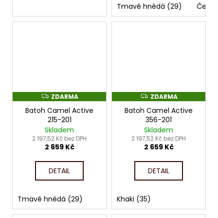
Tmavě hnědá (29)
Černá
ZDARMA
ZDARMA
Z
Z
D
D
Batoh Camel Active
Batoh Camel Active
A
A
R
R
215-201
356-201
M
M
Skladem
Skladem
A
A
2 197,52 Kč bez DPH
2 197,52 Kč bez DPH
2 659 Kč
2 659 Kč
DETAIL
DETAIL
Tmavě hnědá (29)
Khaki (35)