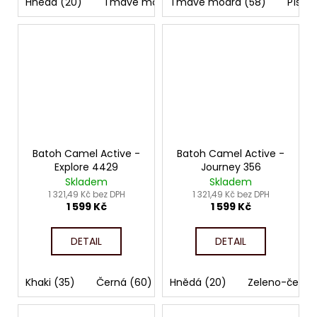
Hnědá (20)
Tmavě modrá (58)
Tmavě modrá (58)
Písková (B00-25)
Písko
Batoh Camel Active -
Batoh Camel Active -
Explore 4429
Journey 356
Skladem
Skladem
1 321,49 Kč bez DPH
1 321,49 Kč bez DPH
1 599 Kč
1 599 Kč
DETAIL
DETAIL
Khaki (35)
Černá (60)
Hnědá (20)
Žlutá (93)
Zeleno-černá