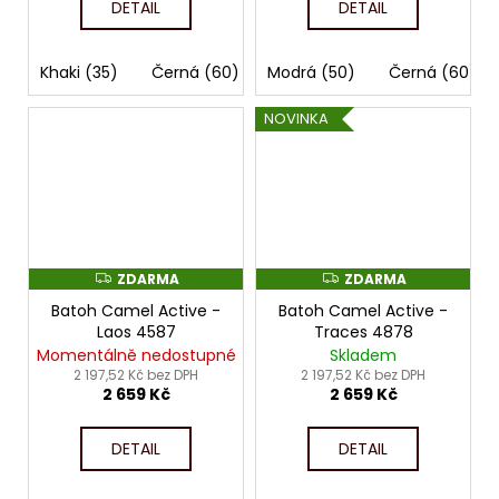
DETAIL
DETAIL
Khaki (35)
Černá (60)
Modrá (50)
Černá (60)
NOVINKA
ZDARMA
ZDARMA
Z
Z
D
D
Batoh Camel Active -
Batoh Camel Active -
A
A
R
R
Laos 4587
Traces 4878
M
M
Momentálně nedostupné
Skladem
A
A
2 197,52 Kč bez DPH
2 197,52 Kč bez DPH
2 659 Kč
2 659 Kč
DETAIL
DETAIL