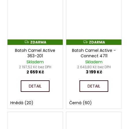
ZDARMA
ZDARMA
Z
Z
D
D
Batoh Camel Active
Batoh Camel Active -
A
A
R
R
363-201
Connect 4711
M
M
Skladem
Skladem
A
A
2 197,52 Kč bez DPH
2 643,80 Kč bez DPH
2 659 Kč
3 199 Kč
DETAIL
DETAIL
Hnědá (20)
Černá (60)