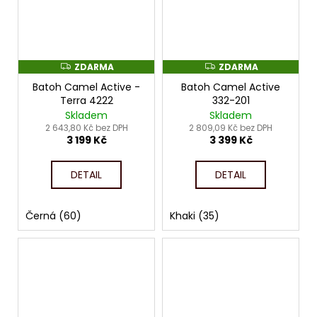
ZDARMA
ZDARMA
Z
Z
D
D
Batoh Camel Active -
Batoh Camel Active
A
A
R
R
Terra 4222
332-201
M
M
Skladem
Skladem
A
A
2 643,80 Kč bez DPH
2 809,09 Kč bez DPH
3 199 Kč
3 399 Kč
DETAIL
DETAIL
Černá (60)
Khaki (35)