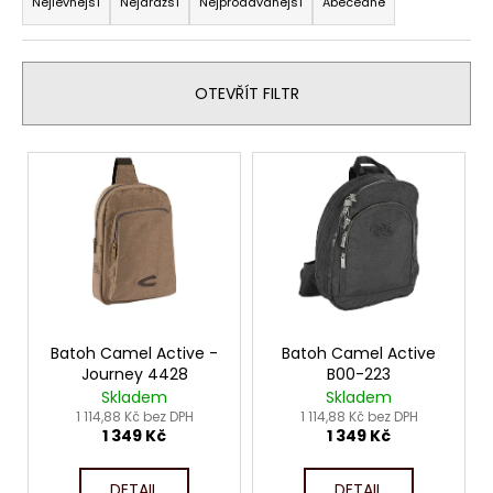
č
a
Nejlevnější
Nejdražší
Nejprodávanější
Abecedně
u
z
j
e
e
n
OTEVŘÍT FILTR
m
í
e
p
V
r
ý
o
p
d
i
u
s
k
p
t
r
ů
o
Batoh Camel Active -
Batoh Camel Active
Journey 4428
B00-223
d
Skladem
Skladem
u
1 114,88 Kč bez DPH
1 114,88 Kč bez DPH
1 349 Kč
1 349 Kč
k
t
DETAIL
DETAIL