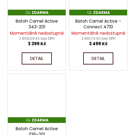
ZDARMA
ZDARMA
Z
Z
D
D
Batoh Camel Active
Batoh Camel Active -
A
A
R
R
343-201
Connect 4710
M
M
Momentálně nedostupné
Momentálně nedostupné
A
A
2 809,09 Kč bez DPH
2 891,74 Kč bez DPH
3 399 Kč
3 499 Kč
DETAIL
DETAIL
ZDARMA
Z
D
Batoh Camel Active
A
R
336-201