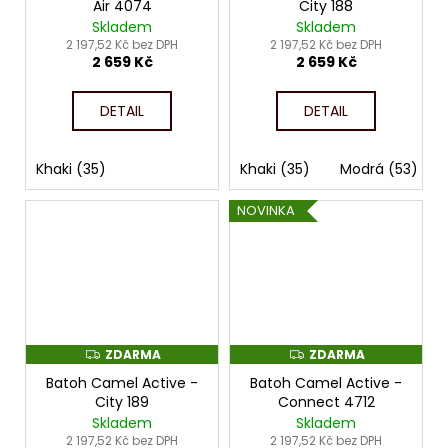
Air 4074
City 188
M
M
Skladem
Skladem
A
A
2 197,52 Kč bez DPH
2 197,52 Kč bez DPH
2 659 Kč
2 659 Kč
DETAIL
DETAIL
Khaki (35)
Khaki (35)
Modrá (53)
NOVINKA
ZDARMA
ZDARMA
Z
Z
D
D
Batoh Camel Active -
Batoh Camel Active -
A
A
R
R
City 189
Connect 4712
M
M
Skladem
Skladem
A
A
2 197,52 Kč bez DPH
2 197,52 Kč bez DPH