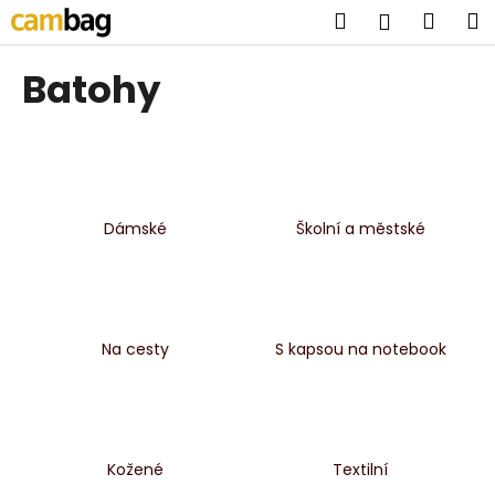
K
Přejít
Hledat
Náku
M
Přihlášen
na
o
obsah
Zpět
Zpět
košík
š
Batohy
í
C
k
o
p
o
Dámské
Školní a městské
t
ř
e
b
u
Na cesty
S kapsou na notebook
j
e
t
e
Kožené
Textilní
n