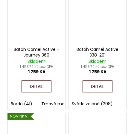
Batoh Camel Active -
Batoh Camel Active
Journey 360
338-201
Skladem
Skladem
1 453,72 Kč bez DPH
1 453,72 Kč bez DPH
1 759 Kč
1 759 Kč
DETAIL
DETAIL
Bordo (41)
Tmavě modrá (58)
Světle zelená (208)
Černá (60)
Písk
NOVINKA