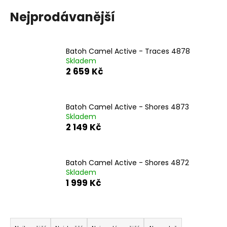
a
Nejprodávanější
j
í
t
Batoh Camel Active - Traces 4878
Skladem
?
2 659 Kč
Batoh Camel Active - Shores 4873
Skladem
HLEDAT
2 149 Kč
D
Batoh Camel Active - Shores 4872
o
Skladem
1 999 Kč
p
o
r
Ř
u