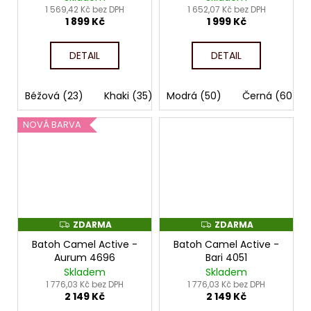
1 569,42 Kč bez DPH
1 652,07 Kč bez DPH
1 899 Kč
1 999 Kč
DETAIL
DETAIL
Béžová (23)
Khaki (35)
Modrá (50)
Černá (60)
NOVÁ BARVA
ZDARMA
ZDARMA
Z
Z
D
D
Batoh Camel Active -
Batoh Camel Active -
A
A
R
R
Aurum 4696
Bari 4051
M
M
Skladem
Skladem
A
A
1 776,03 Kč bez DPH
1 776,03 Kč bez DPH
2 149 Kč
2 149 Kč