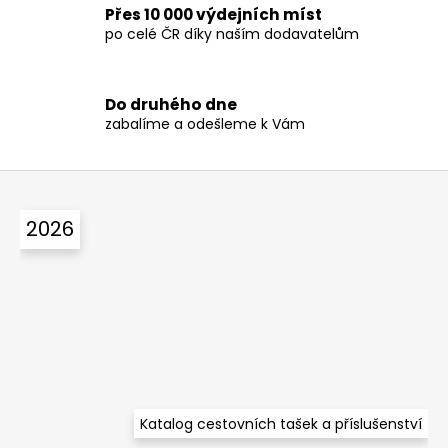
Přes 10 000 výdejních míst
k
po celé ČR díky naším dodavatelům
y
v
ý
p
Do druhého dne
zabalíme a odešleme k Vám
i
s
u
Z
á
2026
p
a
t
í
Katalog cestovních tašek a příslušenství