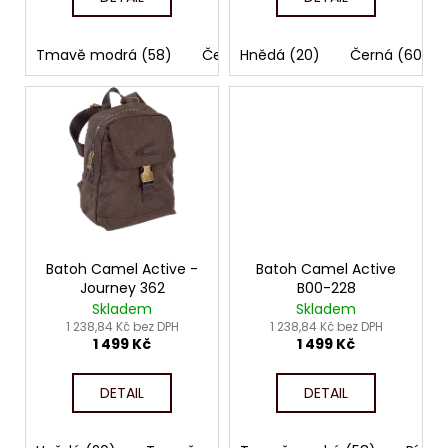
ů
Tmavě modrá (58)
Černá (60)
Hnědá (20)
Písková (B00-25)
Černá (60)
Batoh Camel Active -
Batoh Camel Active
Journey 362
B00-228
Skladem
Skladem
1 238,84 Kč bez DPH
1 238,84 Kč bez DPH
1 499 Kč
1 499 Kč
DETAIL
DETAIL