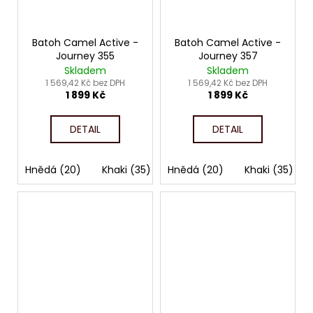
Batoh Camel Active -
Batoh Camel Active -
Journey 355
Journey 357
Skladem
Skladem
1 569,42 Kč bez DPH
1 569,42 Kč bez DPH
1 899 Kč
1 899 Kč
DETAIL
DETAIL
Hnědá (20)
Khaki (35)
Hnědá (20)
Tmavě modrá (58)
Khaki (35)
Čern