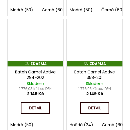
Modrá (53)
Černá (60)
Modrá (50)
Šedivá (71)
Černá (60)
ZDARMA
ZDARMA
Z
Z
D
D
Batoh Camel Active
Batoh Camel Active
A
A
R
R
294-202
358-201
M
M
Skladem
Skladem
A
A
1 776,03 Kč bez DPH
1 776,03 Kč bez DPH
2 149 Kč
2 149 Kč
DETAIL
DETAIL
Modrá (50)
Hnědá (24)
Černá (60)