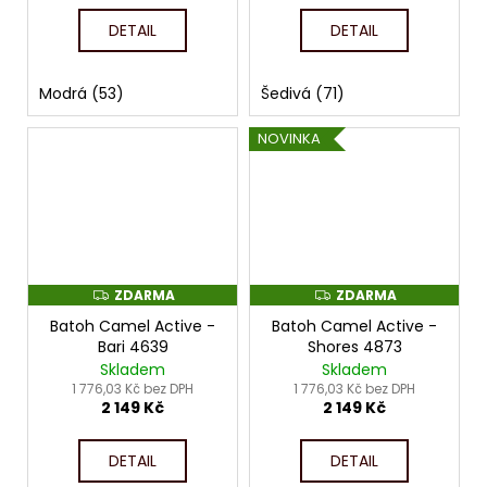
DETAIL
DETAIL
Modrá (53)
Šedivá (71)
NOVINKA
ZDARMA
ZDARMA
Z
Z
D
D
Batoh Camel Active -
Batoh Camel Active -
A
A
R
R
Bari 4639
Shores 4873
M
M
Skladem
Skladem
A
A
1 776,03 Kč bez DPH
1 776,03 Kč bez DPH
2 149 Kč
2 149 Kč
DETAIL
DETAIL