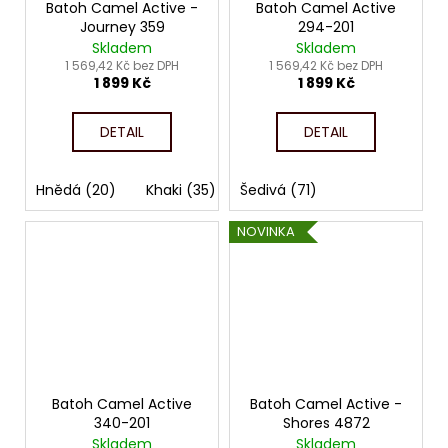
Batoh Camel Active -
Batoh Camel Active
Journey 359
294-201
Skladem
Skladem
1 569,42 Kč bez DPH
1 569,42 Kč bez DPH
1 899 Kč
1 899 Kč
DETAIL
DETAIL
Hnědá (20)
Khaki (35)
Šedivá (71)
Tmavě modrá (58)
Čern
NOVINKA
Batoh Camel Active
Batoh Camel Active -
340-201
Shores 4872
Skladem
Skladem