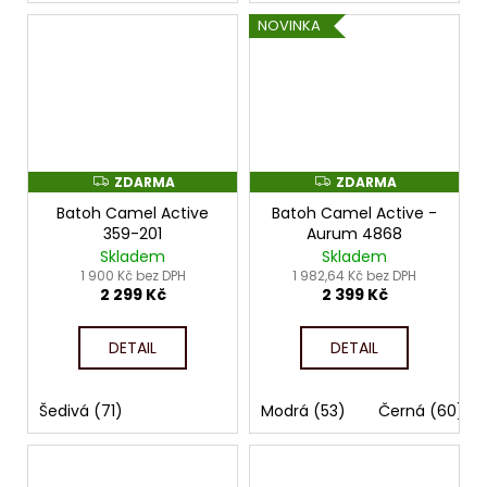
NOVINKA
ZDARMA
ZDARMA
Z
Z
D
D
Batoh Camel Active
Batoh Camel Active -
A
A
R
R
359-201
Aurum 4868
M
M
Skladem
Skladem
A
A
1 900 Kč bez DPH
1 982,64 Kč bez DPH
2 299 Kč
2 399 Kč
DETAIL
DETAIL
Šedivá (71)
Modrá (53)
Černá (60)