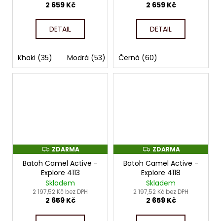
2 659 Kč
2 659 Kč
DETAIL
DETAIL
Khaki (35)
Modrá (53)
Černá (60)
Černá (60)
ZDARMA
ZDARMA
Z
Z
D
D
Batoh Camel Active -
Batoh Camel Active -
A
A
R
R
Explore 4113
Explore 4118
M
M
Skladem
Skladem
A
A
2 197,52 Kč bez DPH
2 197,52 Kč bez DPH
2 659 Kč
2 659 Kč