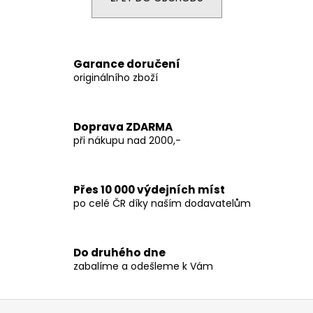
a
j
í
Garance doručení
t
originálního zboží
?
Doprava ZDARMA
při nákupu nad 2000,-
HLEDAT
Přes 10 000 výdejních míst
po celé ČR díky naším dodavatelům
D
o
p
Do druhého dne
o
zabalíme a odešleme k Vám
r
u
Z