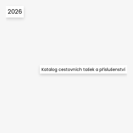
č
á
u
2026
p
j
a
e
m
t
e
í
Katalog cestovních tašek a příslušenství