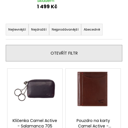
Skladem
a
1 499 Kč
j
í
Ř
t
a
Nejlevnější
Nejdražší
Nejprodávanější
Abecedně
?
z
e
n
OTEVŘÍT FILTR
í
p
HLEDAT
V
r
ý
o
p
d
D
i
u
o
s
p
k
p
o
t
r
r
ů
o
Klíčenka Camel Active
Pouzdro na karty
u
- Salamanca 705
Camel Active -