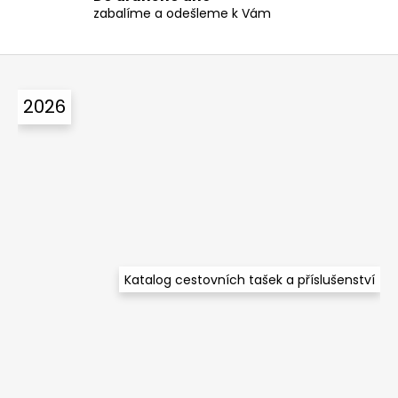
zabalíme a odešleme k Vám
i
s
u
Z
á
2026
p
a
t
í
Katalog cestovních tašek a příslušenství