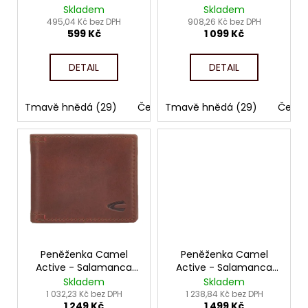
č
d
Salamanca 4436
Skladem
Skladem
u
u
495,04 Kč bez DPH
908,26 Kč bez DPH
j
599 Kč
1 099 Kč
k
e
t
m
DETAIL
DETAIL
ů
e
Tmavě hnědá (29)
Černá (60)
Tmavě hnědá (29)
Černá
Peněženka Camel
Peněženka Camel
Active - Salamanca
Active - Salamanca
704
702
Skladem
Skladem
1 032,23 Kč bez DPH
1 238,84 Kč bez DPH
1 249 Kč
1 499 Kč