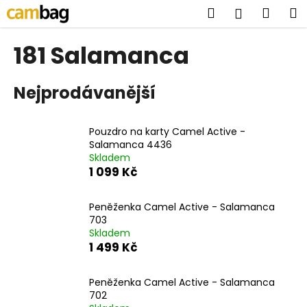
K
Přejít
Hledat
Náku
M
Přihlášen
na
o
obsah
Zpět
Zpět
košík
š
181 Salamanca
í
C
k
Nejprodávanější
o
p
o
Pouzdro na karty Camel Active -
t
Salamanca 4436
Skladem
ř
1 099 Kč
e
b
Peněženka Camel Active - Salamanca
u
703
j
Skladem
1 499 Kč
e
t
Peněženka Camel Active - Salamanca
e
702
n