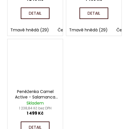
DETAIL
DETAIL
Tmavě hnědá (29)
Černá (60)
Tmavě hnědá (29)
Černá
Peněženka Camel
Active - Salamanca
703
Skladem
1 238,84 Kč bez DPH
1 499 Kč
DETAIL