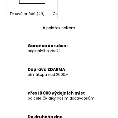
Tmavě hnědá (29)
Černá (60)
5
položek celkem
O
v
l
Garance doručení
á
originálního zboží
d
a
c
Doprava ZDARMA
í
při nákupu nad 2000,-
p
r
v
Přes 10 000 výdejních míst
k
po celé ČR díky naším dodavatelům
y
v
ý
p
Do druhého dne