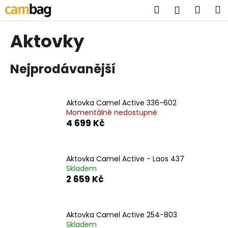
K
Přejít
Hledat
Náku
M
Přihlášen
na
o
obsah
Zpět
Zpět
košík
š
Aktovky
í
C
k
Nejprodávanější
o
p
o
Aktovka Camel Active 336-602
t
Momentálně nedostupné
ř
4 699 Kč
e
b
u
Aktovka Camel Active - Laos 437
Skladem
j
2 659 Kč
e
t
e
Aktovka Camel Active 254-803
n
Skladem