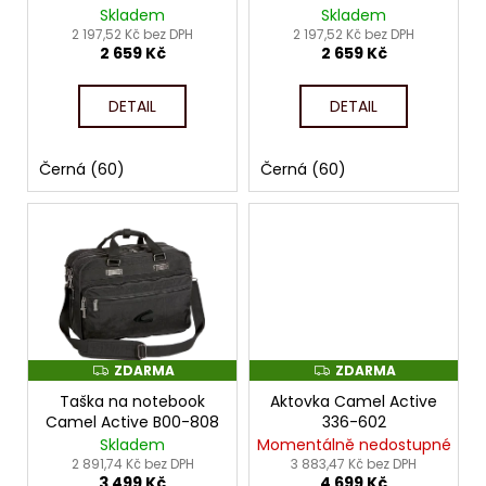
č
d
M
M
Skladem
Skladem
A
A
u
u
2 197,52 Kč bez DPH
2 197,52 Kč bez DPH
j
2 659 Kč
2 659 Kč
k
e
t
m
DETAIL
DETAIL
ů
e
Černá (60)
Černá (60)
ZDARMA
ZDARMA
Z
Z
D
D
Taška na notebook
Aktovka Camel Active
A
A
R
R
Camel Active B00-808
336-602
M
M
Skladem
Momentálně nedostupné
A
A
2 891,74 Kč bez DPH
3 883,47 Kč bez DPH
3 499 Kč
4 699 Kč