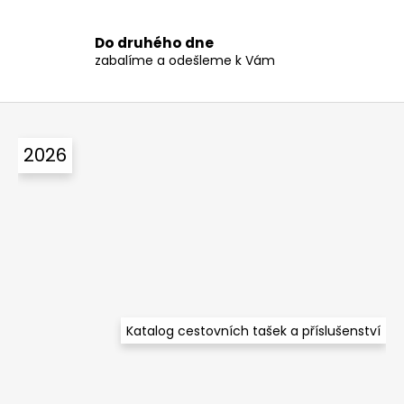
v
ý
p
Do druhého dne
zabalíme a odešleme k Vám
i
s
u
Z
á
2026
p
a
t
í
Katalog cestovních tašek a příslušenství