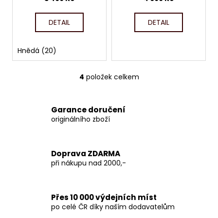
DETAIL
DETAIL
Hnědá (20)
4
položek celkem
O
v
l
Garance doručení
á
originálního zboží
d
a
c
Doprava ZDARMA
í
při nákupu nad 2000,-
p
r
v
Přes 10 000 výdejních míst
k
po celé ČR díky naším dodavatelům
y