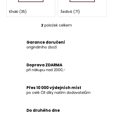
č
u
j
Khaki (35)
Šedivá (71)
e
m
2
položek celkem
O
e
v
l
Garance doručení
á
originálního zboží
d
a
c
Doprava ZDARMA
í
při nákupu nad 2000,-
p
r
v
Přes 10 000 výdejních míst
k
po celé ČR díky naším dodavatelům
y
v
ý
p
Do druhého dne