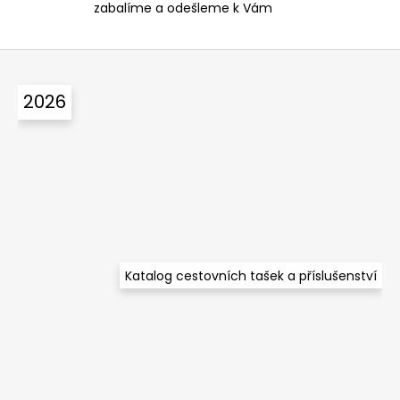
zabalíme a odešleme k Vám
i
s
u
Z
á
2026
p
a
t
í
Katalog cestovních tašek a příslušenství