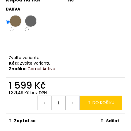
č
u
BARVA
j
e
m
e
Zvolte variantu
Kód:
Zvolte variantu
Značka:
Camel Active
1 599 Kč
1 321,49 Kč bez DPH
Měrná
DO KOŠÍKU
cena:
Zeptat se
Sdílet