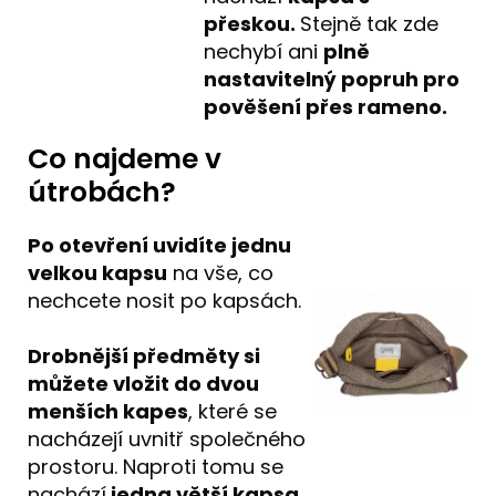
přeskou.
Stejně tak zde
nechybí ani
plně
nastavitelný popruh pro
pověšení přes rameno.
Co najdeme v
útrobách?
Po otevření uvidíte jednu
velkou kapsu
na vše, co
nechcete nosit po kapsách.
Drobnější předměty si
můžete vložit do dvou
menších kapes
, které se
nacházejí uvnitř společného
prostoru. Naproti tomu se
nachází
jedna větší kapsa