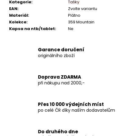
Kategorie
:
Tašky
EAN
:
Zvolte variantu
Materiál
:
Plátno
Kolekce
:
359 Mountain
Kapsa na ntb/tablet
:
Ne
Garance doručení
originálního zboží
Doprava ZDARMA
při nákupu nad 2000,-
Přes 10 000 výdejních míst
po celé ČR díky naším dodavatelům
Do druhého dne