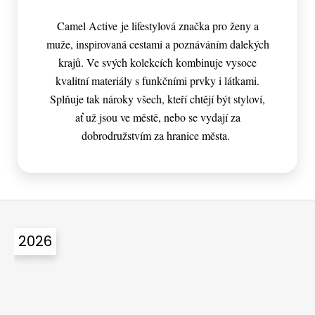
Camel Active je lifestylová značka pro ženy a
muže, inspirovaná cestami a poznáváním dalekých
krajů. Ve svých kolekcích kombinuje vysoce
kvalitní materiály s funkčními prvky i látkami.
Splňuje tak nároky všech, kteří chtějí být styloví,
ať už jsou ve městě, nebo se vydají za
dobrodružstvím za hranice města.
Z
á
2026
p
a
t
í