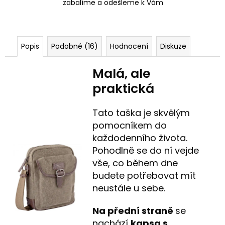
zabalíme a odešleme k Vám
Popis
Podobné (16)
Hodnocení
Diskuze
Malá, ale
praktická
Tato taška je skvělým
pomocníkem do
každodenního života.
Pohodlně se do ní vejde
vše, co během dne
budete potřebovat mít
neustále u sebe.
Na přední straně
se
nachází
kapsa s