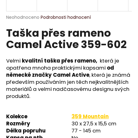
a
j
Průměrné
Neohodnoceno
Podrobnosti hodnocení
í
hodnocení
Taška přes rameno
produktu
t
je
?
Camel Active 359-602
0,0
z
5
hvězdiček.
Velmi
kvalitní taška přes rameno,
která je
opatřena mnoha praktickými kapsami
od
HLEDAT
německé značky Camel Active
, která je známá
především používáním jen těch nejkvalitnějších
materiálů a velmi nadčasovému designu svých
produktů.
D
o
p
Kolekce
359 Mountain
o
Rozměry
30 x 27,5 x 15,5 cm
r
Délka popruhu
77 - 145 cm
u
Kapsa na ntb
Ne