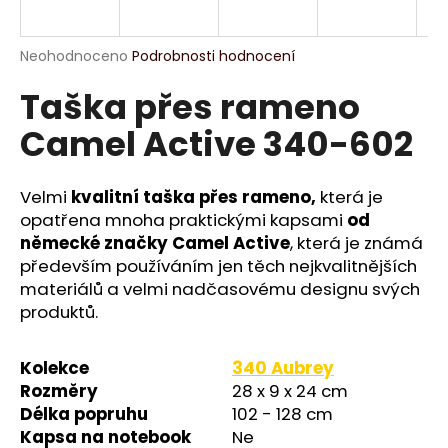
a
j
Průměrné
Neohodnoceno
Podrobnosti hodnocení
í
hodnocení
Taška přes rameno
produktu
t
je
?
Camel Active 340-602
0,0
z
5
hvězdiček.
Velmi
kvalitní taška přes rameno,
která je
opatřena mnoha praktickými kapsami
od
HLEDAT
německé značky Camel Active
, která je známá
především používáním jen těch nejkvalitnějších
materiálů a velmi nadčasovému designu svých
produktů.
D
o
p
Kolekce
340 Aubrey
o
Rozměry
28 x 9 x 24 cm
r
Délka popruhu
102 - 128 cm
u
Kapsa na notebook
Ne