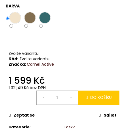
č
BARVA
u
j
e
m
e
Zvolte variantu
Kód:
Zvolte variantu
Značka:
Camel Active
1 599 Kč
1 321,49 Kč bez DPH
Měrná
DO KOŠÍKU
cena:
Zeptat se
Sdílet
Kategorie
:
Tašky