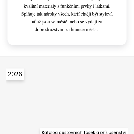
kvalitní materiály s funkčními prvky i látkami.
Splňuje tak nároky všech, kteří chtějí být styloví,
ať už jsou ve městě, nebo se vydají za
dobrodružstvím za hranice města.
Z
á
2026
p
a
t
í
Katalog cestovních tašek a příslušenství