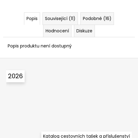
Popis
Související (11)
Podobné (16)
Hodnocení
Diskuze
Popis produktu není dostupný
Z
á
2026
p
a
t
í
Katalog cestovních tašek a příslušenství