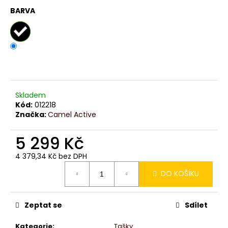
č
BARVA
u
j
e
m
e
Skladem
Kód:
012218
Značka:
Camel Active
5 299 Kč
4 379,34 Kč bez DPH
Měrná
DO KOŠÍKU
cena:
Zeptat se
Sdílet
Kategorie
:
Tašky