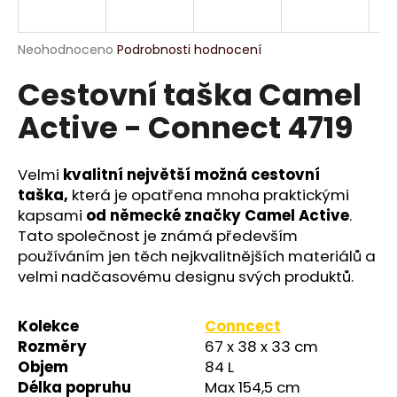
R
a
j
M
Průměrné
Neohodnoceno
Podrobnosti hodnocení
í
hodnocení
Cestovní taška Camel
produktu
A
t
je
?
Active - Connect 4719
0,0
z
5
hvězdiček.
Velmi
kvalitní největší možná cestovní
taška,
která je opatřena mnoha praktickými
HLEDAT
kapsami
od německé značky Camel Active
.
Tato společnost je známá především
používáním jen těch nejkvalitnějších materiálů a
velmi nadčasovému designu svých produktů.
D
o
p
Kolekce
Conncect
o
Rozměry
67 x 38 x 33 cm
r
Objem
84 L
u
Délka popruhu
Max 154,5 cm