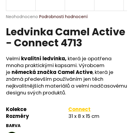
a
j
Průměrné
Neohodnoceno
Podrobnosti hodnocení
í
hodnocení
Ledvinka Camel Active
produktu
t
je
?
- Connect 4713
0,0
z
5
hvězdiček.
Velmi
kvalitní ledvinka,
která je opatřena
mnoha praktickými kapsami. Výrobcem
HLEDAT
je
německá značka Camel Active
, která je
známá především používáním jen těch
nejkvalitnějších materiálů a velmi nadčasovému
designu svých produktů.
D
o
p
Kolekce
Connect
o
Rozměry
31 x 8 x 15 cm
r
BARVA
u