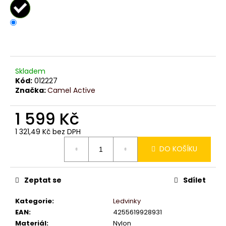
č
u
j
e
m
e
Skladem
Kód:
012227
Značka:
Camel Active
1 599 Kč
1 321,49 Kč bez DPH
Měrná
DO KOŠÍKU
cena:
Zeptat se
Sdílet
Kategorie
:
Ledvinky
EAN
:
4255619928931
Materiál
:
Nylon