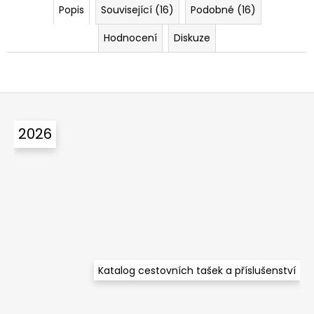
Popis
Související (16)
Podobné (16)
Hodnocení
Diskuze
Z
á
2026
p
a
t
í
Katalog cestovních tašek a příslušenství