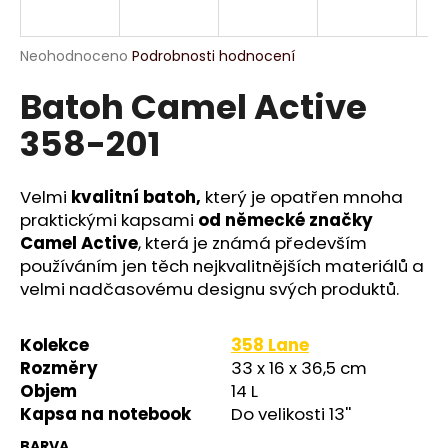
R
a
j
M
Průměrné
Neohodnoceno
Podrobnosti hodnocení
í
hodnocení
Batoh Camel Active
produktu
A
t
je
?
358-201
0,0
z
5
hvězdiček.
Velmi
kvalitní batoh,
který je opatřen mnoha
praktickými kapsami
od německé značky
HLEDAT
Camel Active
, která je známá především
používáním jen těch nejkvalitnějších materiálů a
velmi nadčasovému designu svých produktů.
D
o
Kolekce
358 Lane
p
Rozměry
33 x 16 x 36,5 cm
o
Objem
14 L
r
Kapsa na notebook
Do velikosti 13''
u
BARVA