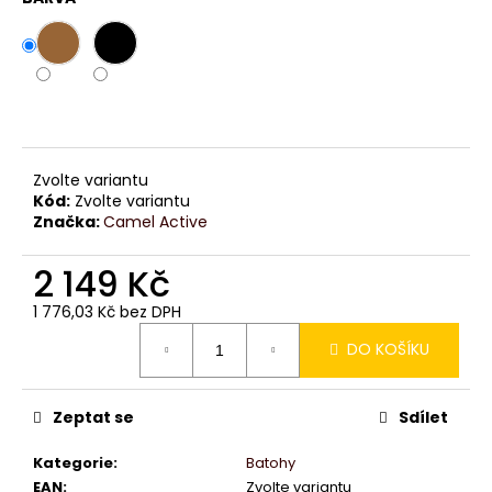
č
u
j
e
m
e
Zvolte variantu
Kód:
Zvolte variantu
Značka:
Camel Active
2 149 Kč
1 776,03 Kč bez DPH
Měrná
DO KOŠÍKU
cena:
Zeptat se
Sdílet
Kategorie
:
Batohy
EAN
:
Zvolte variantu