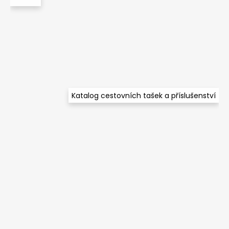
a
t
í
Katalog cestovních tašek a příslušenství