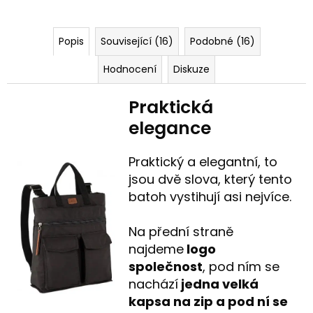
Popis
Související (16)
Podobné (16)
Hodnocení
Diskuze
Praktická
elegance
Praktický a elegantní, to
jsou dvě slova, který tento
batoh vystihují asi nejvíce.
Na přední straně
najdeme
logo
společnost
, pod ním se
nachází
jedna velká
kapsa na zip a pod ní se