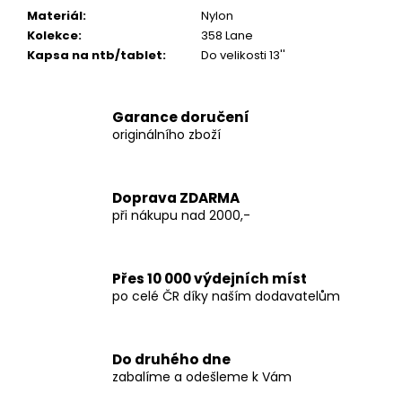
Materiál
:
Nylon
Kolekce
:
358 Lane
Kapsa na ntb/tablet
:
Do velikosti 13''
Garance doručení
originálního zboží
Doprava ZDARMA
při nákupu nad 2000,-
Přes 10 000 výdejních míst
po celé ČR díky naším dodavatelům
Do druhého dne
zabalíme a odešleme k Vám