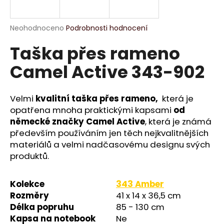
R
a
j
M
Průměrné
Neohodnoceno
Podrobnosti hodnocení
í
hodnocení
Taška přes rameno
produktu
A
t
je
?
Camel Active 343-902
0,0
z
5
hvězdiček.
Velmi
kvalitní taška přes rameno,
která je
opatřena mnoha praktickými kapsami
od
HLEDAT
německé značky Camel Active
, která je známá
především používáním jen těch nejkvalitnějších
materiálů a velmi nadčasovému designu svých
produktů.
D
o
p
Kolekce
343 Amber
o
Rozměry
41 x 14 x 36,5 cm
r
Délka popruhu
85 - 130 cm
u
Kapsa na notebook
Ne