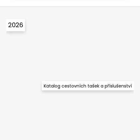
Z
á
2026
p
a
t
í
Katalog cestovních tašek a příslušenství