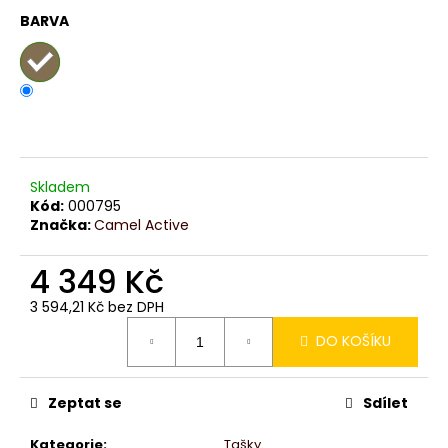
č
BARVA
u
j
e
m
e
Skladem
Kód:
000795
Značka:
Camel Active
4 349 Kč
3 594,21 Kč bez DPH
Měrná
DO KOŠÍKU
cena:
Zeptat se
Sdílet
Kategorie
:
Tašky