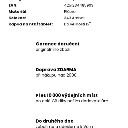
EAN
:
4251234485903
Materiál
:
Plátno
Kolekce
:
343 Amber
Kapsa na ntb/tablet
:
Do velikosti 15''
Garance doručení
originálního zboží
Doprava ZDARMA
při nákupu nad 2000,-
Přes 10 000 výdejních míst
po celé ČR díky naším dodavatelům
Do druhého dne
zabalíme a odešleme k Vám