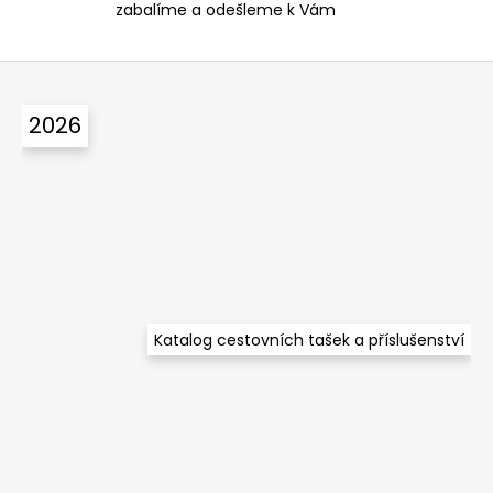
zabalíme a odešleme k Vám
i
s
u
Z
á
2026
p
a
t
í
Katalog cestovních tašek a příslušenství