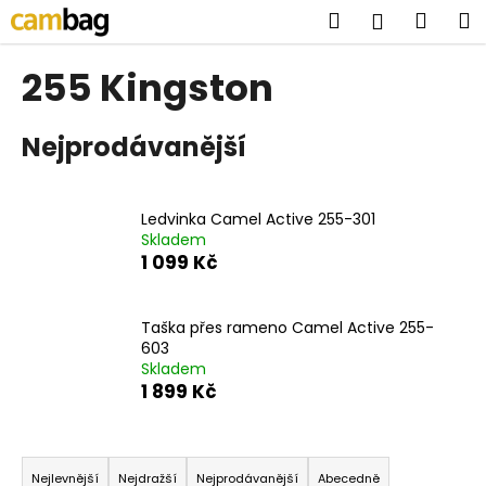
K
Přejít
Hledat
Náku
M
Přihlášen
na
o
obsah
Zpět
Zpět
košík
š
255 Kingston
í
C
k
Nejprodávanější
o
p
o
Ledvinka Camel Active 255-301
t
Skladem
ř
1 099 Kč
e
b
Taška přes rameno Camel Active 255-
u
603
j
Skladem
1 899 Kč
e
t
Ř
e
a
n
Nejlevnější
Nejdražší
Nejprodávanější
Abecedně