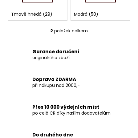
č
u
j
Tmavě hnědá (29)
Modrá (50)
e
m
2
položek celkem
O
e
v
l
Garance doručení
á
originálního zboží
d
a
c
Doprava ZDARMA
í
při nákupu nad 2000,-
p
r
v
Přes 10 000 výdejních míst
k
po celé ČR díky naším dodavatelům
y
v
ý
p
Do druhého dne