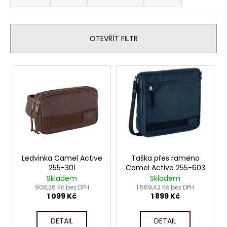
z
a
e
j
n
í
OTEVŘÍT FILTR
í
t
p
?
V
r
ý
o
p
d
i
u
HLEDAT
s
k
p
t
r
ů
o
Ledvinka Camel Active
Taška přes rameno
D
255-301
Camel Active 255-603
o
d
Skladem
Skladem
p
u
908,26 Kč bez DPH
1 569,42 Kč bez DPH
o
1 099 Kč
1 899 Kč
k
r
t
u
DETAIL
DETAIL
ů