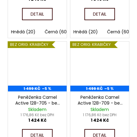
DETAIL
DETAIL
Hnědá (20)
Černá (60)
Hnědá (20)
Černá (60)
BEZ ORIG. KRABIČKY
BEZ ORIG. KRABIČKY
1 499 KČ
–5 %
1 499 KČ
–5 %
Peněženka Camel
Peněženka Camel
Active 128-705 - bez
Active 128-709 - bez
orig. krabičky
orig. krabičky
Skladem
Skladem
1 176,86 Kč bez DPH
1 176,86 Kč bez DPH
1 424 Kč
1 424 Kč
DETAIL
DETAIL