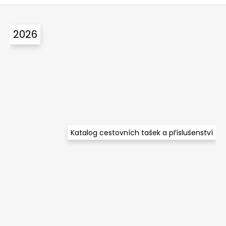
u
Z
á
2026
p
a
t
í
Katalog cestovních tašek a příslušenství