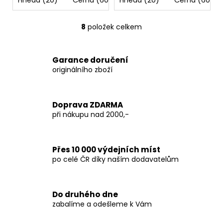
8
položek celkem
O
v
l
Garance doručení
á
originálního zboží
d
a
c
Doprava ZDARMA
í
při nákupu nad 2000,-
p
r
v
Přes 10 000 výdejních míst
k
po celé ČR díky naším dodavatelům
y
v
ý
p
Do druhého dne
zabalíme a odešleme k Vám
i
s