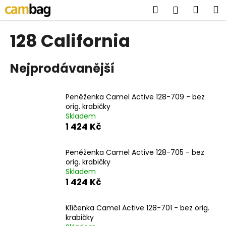
K
Přejít
Hledat
Náku
M
Přihlášen
na
o
obsah
Zpět
Zpět
košík
š
128 California
í
C
k
Nejprodávanější
o
p
o
Peněženka Camel Active 128-709 - bez
t
orig. krabičky
Skladem
ř
1 424 Kč
e
b
Peněženka Camel Active 128-705 - bez
u
orig. krabičky
j
Skladem
1 424 Kč
e
t
Klíčenka Camel Active 128-701 - bez orig.
e
krabičky
n