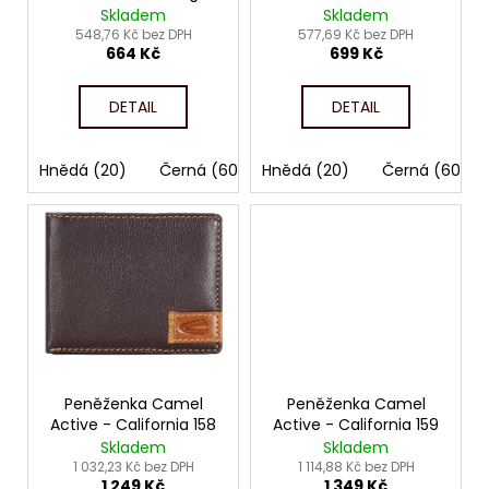
č
d
krabičky
Skladem
Skladem
u
u
548,76 Kč bez DPH
577,69 Kč bez DPH
j
664 Kč
699 Kč
k
e
t
m
DETAIL
DETAIL
ů
e
Hnědá (20)
Černá (60)
Hnědá (20)
Černá (60)
Peněženka Camel
Peněženka Camel
Active - California 158
Active - California 159
Skladem
Skladem
1 032,23 Kč bez DPH
1 114,88 Kč bez DPH
1 249 Kč
1 349 Kč