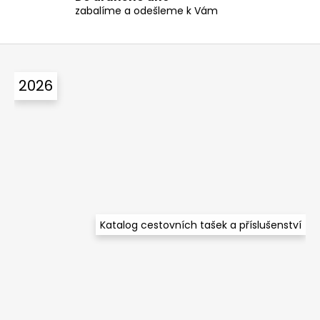
zabalíme a odešleme k Vám
i
s
u
Z
á
2026
p
a
t
í
Katalog cestovních tašek a příslušenství