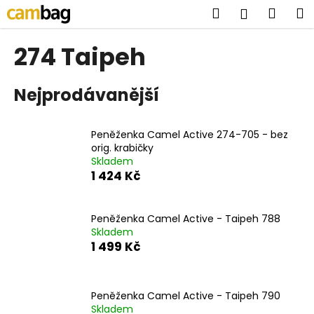
K
Přejít
Hledat
Náku
M
Přihlášen
na
o
obsah
Zpět
Zpět
košík
š
274 Taipeh
í
C
k
Nejprodávanější
o
p
o
Peněženka Camel Active 274-705 - bez
t
orig. krabičky
Skladem
ř
1 424 Kč
e
b
u
Peněženka Camel Active - Taipeh 788
Skladem
j
1 499 Kč
e
t
e
Peněženka Camel Active - Taipeh 790
n
Skladem