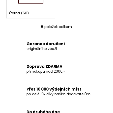
Černá (60)
5
položek celkem
O
v
l
Garance doručení
á
originálního zboží
d
a
c
Doprava ZDARMA
í
při nákupu nad 2000,-
p
r
v
Přes 10 000 výdejních míst
k
po celé ČR díky naším dodavatelům
y
v
ý
p
Do druhého dne