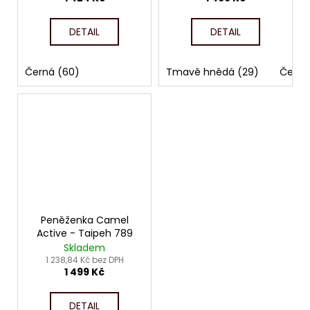
DETAIL
DETAIL
Černá (60)
Tmavě hnědá (29)
Černá
Peněženka Camel
Active - Taipeh 789
Skladem
1 238,84 Kč bez DPH
1 499 Kč
DETAIL