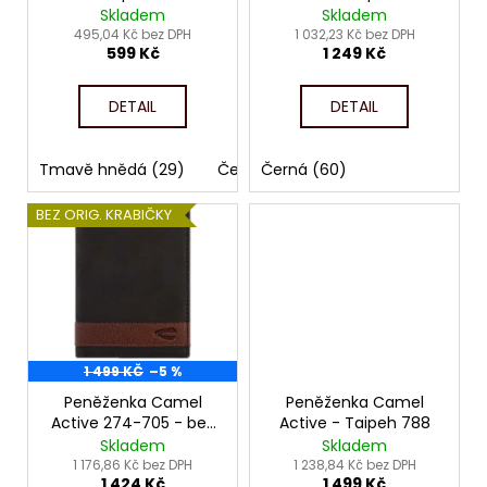
č
d
Skladem
Skladem
u
u
495,04 Kč bez DPH
1 032,23 Kč bez DPH
j
599 Kč
1 249 Kč
k
e
t
m
DETAIL
DETAIL
ů
e
Tmavě hnědá (29)
Černá (60)
Černá (60)
BEZ ORIG. KRABIČKY
1 499 KČ
–5 %
Peněženka Camel
Peněženka Camel
Active 274-705 - bez
Active - Taipeh 788
orig. krabičky
Skladem
Skladem
1 176,86 Kč bez DPH
1 238,84 Kč bez DPH
1 424 Kč
1 499 Kč