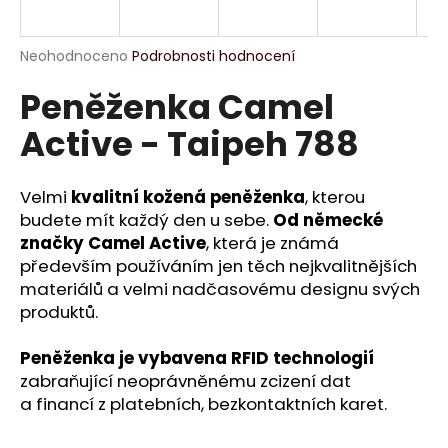
a
j
Průměrné
Neohodnoceno
Podrobnosti hodnocení
í
hodnocení
Peněženka Camel
produktu
t
je
?
Active - Taipeh 788
0,0
z
5
hvězdiček.
Velmi
kvalitní kožená peněženka
, kterou
budete mít každý den u sebe.
Od německé
HLEDAT
značky Camel Active
, která je známá
především používáním jen těch nejkvalitnějších
materiálů a velmi nadčasovému designu svých
produktů.
D
o
Peněženka je vybavena RFID technologií
p
zabraňující neoprávněnému zcizení dat
o
a financí z platebních, bezkontaktních karet.
r
u