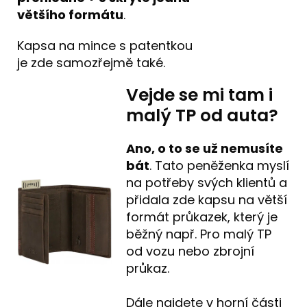
většího formátu
.
Kapsa na mince s patentkou
je zde samozřejmě také.
Vejde se mi tam i
malý TP od auta?
Ano, o to se už nemusíte
bát
. Tato peněženka myslí
na potřeby svých klientů a
přidala zde kapsu na větší
formát průkazek, který je
běžný např. Pro malý TP
od vozu nebo zbrojní
průkaz.
Dále najdete v horní části