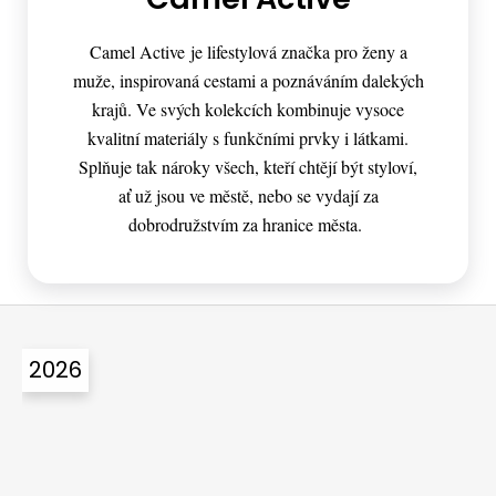
Camel Active je lifestylová značka pro ženy a
muže, inspirovaná cestami a poznáváním dalekých
krajů. Ve svých kolekcích kombinuje vysoce
kvalitní materiály s funkčními prvky i látkami.
Splňuje tak nároky všech, kteří chtějí být styloví,
ať už jsou ve městě, nebo se vydají za
dobrodružstvím za hranice města.
Z
á
2026
p
a
t
í