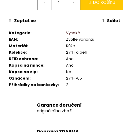
DO KOŠÍKU
cena:
Zeptat se
Sdílet
Kategorie
:
Vysoké
EAN
:
Zvolte variantu
Materiál
:
Kůže
Kolekce
:
274 Taipeh
RFID ochrana
:
Ano
Kapsa na mince
:
Ano
Kapsa na zip
:
Ne
Označení
:
274-705
Přihrádky na bankovky
:
2
Garance doručení
originálního zboží
Doprava ZDARMA