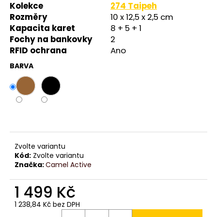
č
Kolekce
274 Taipeh
u
Rozměry
10 x 12,5 x 2,5 cm
j
Kapacita karet
8 + 5 + 1
e
Fochy na bankovky
2
m
RFID ochrana
Ano
e
BARVA
Zvolte variantu
Kód:
Zvolte variantu
Značka:
Camel Active
1 499 Kč
1 238,84 Kč bez DPH
Měrná