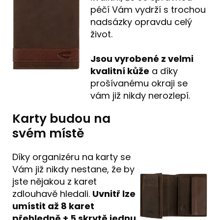
péčí Vám vydrží s trochou
nadsázky opravdu celý
život.
Jsou vyrobené z velmi
kvalitní kůže
a díky
prošívanému okraji se
vám již nikdy nerozlepí.
Karty budou na
svém místě
Díky organizéru na karty se
Vám již nikdy nestane, že by
jste nějakou z karet
zdlouhavě hledali.
Uvnitř lze
umístit až 8 karet
přehledně + 5 skrytě jednu