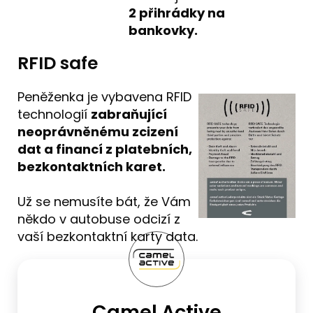
2 přihrádky na
bankovky.
RFID safe
Peněženka je vybavena RFID
technologií
zabraňující
neoprávněnému zcizení
dat a financí z platebních,
bezkontaktních karet.
Už se nemusíte bát, že Vám
někdo v autobuse odcizí z
vaší bezkontaktní karty data.
Camel Active