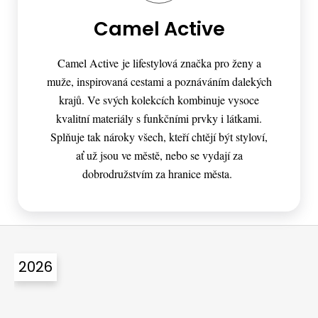
Camel Active
Camel Active je lifestylová značka pro ženy a
muže, inspirovaná cestami a poznáváním dalekých
krajů. Ve svých kolekcích kombinuje vysoce
kvalitní materiály s funkčními prvky i látkami.
Splňuje tak nároky všech, kteří chtějí být styloví,
ať už jsou ve městě, nebo se vydají za
dobrodružstvím za hranice města.
Z
á
2026
p
a
t