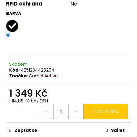
č
RFID ochrana
Ne
u
j
BARVA
e
m
e
Skladem
Kód:
4251234420294
Značka:
Camel Active
1 349 Kč
1 114,88 Kč bez DPH
Měrná
DO KOŠÍKU
cena:
Zeptat se
Sdílet