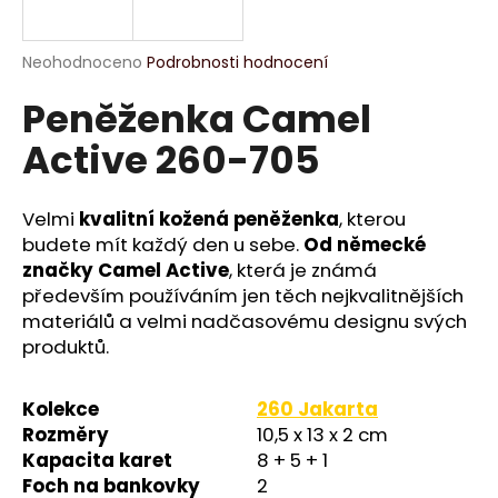
a
j
Průměrné
Neohodnoceno
Podrobnosti hodnocení
í
hodnocení
Peněženka Camel
produktu
t
je
?
Active 260-705
0,0
z
5
hvězdiček.
Velmi
kvalitní kožená peněženka
, kterou
budete mít každý den u sebe.
Od německé
HLEDAT
značky Camel Active
, která je známá
především používáním jen těch nejkvalitnějších
materiálů a velmi nadčasovému designu svých
produktů.
D
o
p
Kolekce
260 Jakarta
o
Rozměry
10,5 x 13 x 2 cm
r
Kapacita karet
8 + 5 + 1
u
Foch na bankovky
2