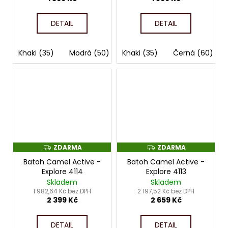
DETAIL
DETAIL
Khaki (35)
Modrá (50)
Khaki (35)
Černá (60)
Černá (60)
Žlutá (93)
ZDARMA
ZDARMA
Z
Z
D
D
Batoh Camel Active -
Batoh Camel Active -
A
A
R
R
Explore 4114
Explore 4113
M
M
Skladem
Skladem
A
A
1 982,64 Kč bez DPH
2 197,52 Kč bez DPH
2 399 Kč
2 659 Kč
DETAIL
DETAIL