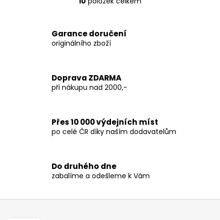
10
položek celkem
O
v
l
Garance doručení
á
originálního zboží
d
a
c
Doprava ZDARMA
í
při nákupu nad 2000,-
p
r
v
Přes 10 000 výdejních míst
k
po celé ČR díky naším dodavatelům
y
v
ý
p
Do druhého dne
zabalíme a odešleme k Vám
i
s
u
Z
á