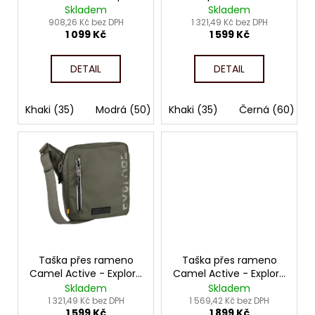
č
d
4117
Skladem
Skladem
u
u
908,26 Kč bez DPH
1 321,49 Kč bez DPH
j
1 099 Kč
1 599 Kč
k
e
t
m
DETAIL
DETAIL
ů
e
Khaki (35)
Modrá (50)
Khaki (35)
Černá (60)
Černá (60)
Žlutá (93)
Taška přes rameno
Taška přes rameno
Camel Active - Explore
Camel Active - Explore
4116
4115
Skladem
Skladem
1 321,49 Kč bez DPH
1 569,42 Kč bez DPH
1 599 Kč
1 899 Kč