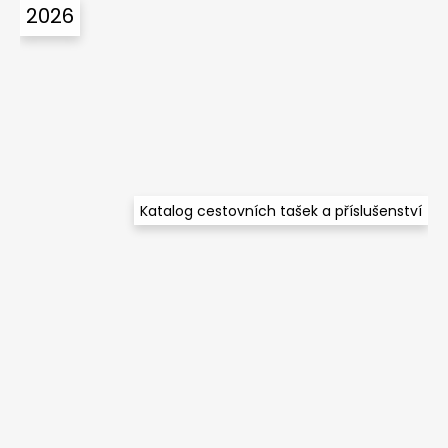
2026
p
a
t
í
Katalog cestovních tašek a příslušenství