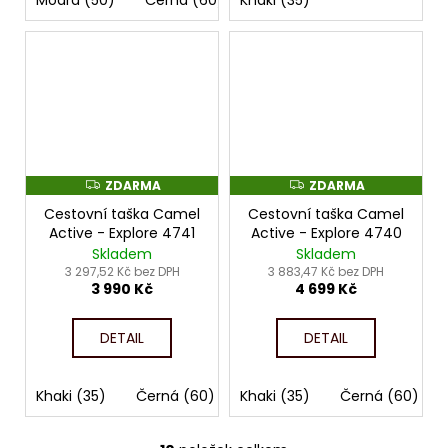
ZDARMA
ZDARMA
Z
Z
D
D
Cestovní taška Camel
Cestovní taška Camel
A
A
R
R
Active - Explore 4741
Active - Explore 4740
M
M
Skladem
Skladem
A
A
3 297,52 Kč bez DPH
3 883,47 Kč bez DPH
3 990 Kč
4 699 Kč
DETAIL
DETAIL
Khaki (35)
Černá (60)
Khaki (35)
Černá (60)