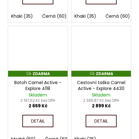
Khaki (35)
Černá (60)
Khaki (35)
Černá (60)
ZDARMA
ZDARMA
Z
Z
D
D
Batoh Camel Active -
Cestovní taška Camel
A
A
R
R
Explore 4118
Active - Explore 4430
M
M
Skladem
Skladem
A
A
2 197,52 Kč bez DPH
2 395,87 Kč bez DPH
2 659 Kč
2 899 Kč
DETAIL
DETAIL
Modrá (50)
Černá (60)
Khaki (35)
Žlutá (93)