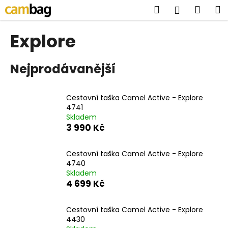
K
Přejít
Hledat
Náku
M
Přihlášen
na
o
obsah
Zpět
Zpět
košík
š
Explore
í
C
k
Nejprodávanější
o
p
o
Cestovní taška Camel Active - Explore
t
4741
Skladem
ř
3 990 Kč
e
b
Cestovní taška Camel Active - Explore
u
4740
j
Skladem
4 699 Kč
e
t
Cestovní taška Camel Active - Explore
e
4430
n