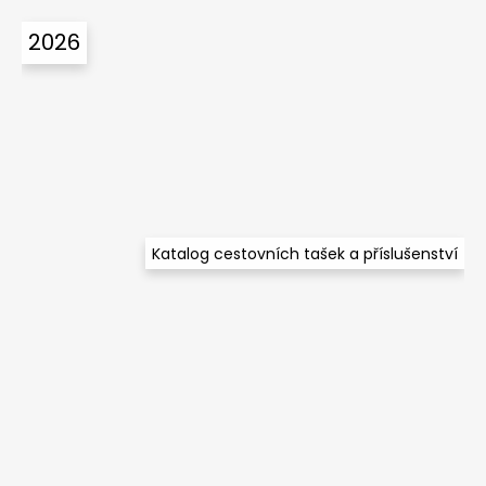
č
á
u
2026
p
j
a
e
m
t
e
í
Katalog cestovních tašek a příslušenství