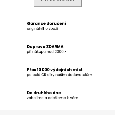
a
j
í
Garance doručení
t
originálního zboží
?
Doprava ZDARMA
při nákupu nad 2000,-
HLEDAT
Přes 10 000 výdejních míst
po celé ČR díky naším dodavatelům
D
o
p
Do druhého dne
o
zabalíme a odešleme k Vám
r
u
Z