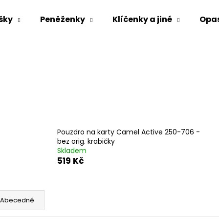
šky
Peněženky
Klíčenky a jiné
Opa
Co potřebujete najít?
HLEDAT
Doporučujeme
Pouzdro na karty Camel Active 250-706 -
bez orig. krabičky
Skladem
519 Kč
Abecedně