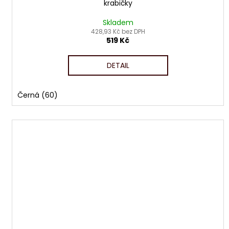
krabičky
Skladem
428,93 Kč bez DPH
519 Kč
DETAIL
Černá (60)