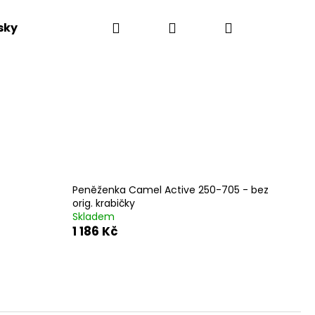
Hledat
Přihlášení
Nákupní
sky
Výprodej
Novinky
Dle kolekce
košík
Peněženka Camel Active 250-705 - bez
orig. krabičky
Skladem
1 186 Kč