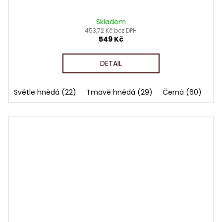
Skladem
453,72 Kč bez DPH
549 Kč
DETAIL
Světle hnědá (22)
Tmavě hnědá (29)
Černá (60)