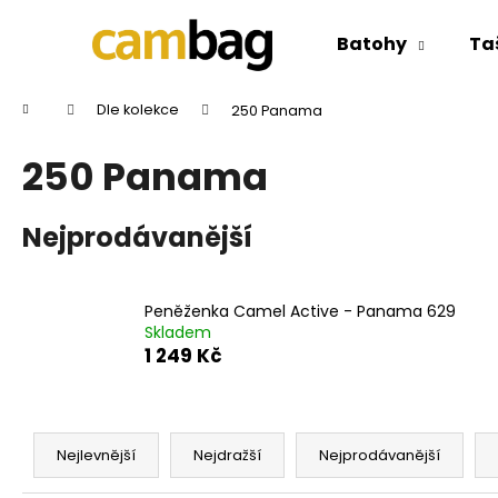
K
Přejít
na
o
Batohy
Ta
obsah
Zpět
Zpět
š
do
do
í
Domů
Dle kolekce
250 Panama
k
obchodu
obchodu
250 Panama
Nejprodávanější
Peněženka Camel Active - Panama 629
Skladem
1 249 Kč
Ř
a
Nejlevnější
Nejdražší
Nejprodávanější
z