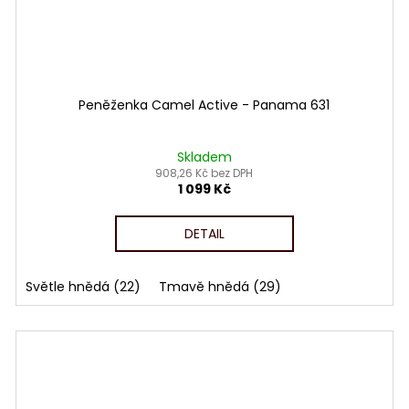
Peněženka Camel Active - Panama 631
Skladem
908,26 Kč bez DPH
1 099 Kč
DETAIL
Světle hnědá (22)
Tmavě hnědá (29)