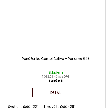
Peněženka Camel Active - Panama 628
Skladem
1 032,23 Kč bez DPH
1 249 Kč
DETAIL
Světle hnědá (22)
Tmavě hnědá (29)