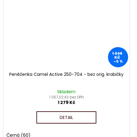
1 349
KČ
–5 %
Peněženka Camel Active 250-704 - bez orig. krabičky
Skladem
1 057,02 Kč bez DPH
1 279 Kč
DETAIL
Černá (60)