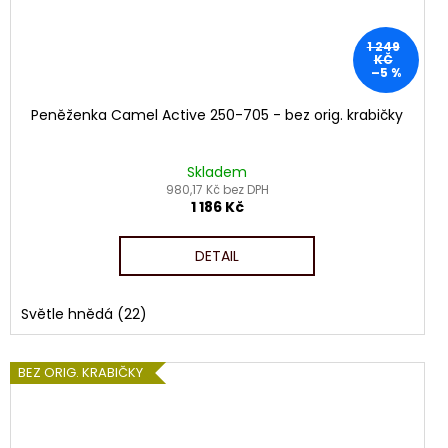
1 249
KČ
–5 %
Peněženka Camel Active 250-705 - bez orig. krabičky
Skladem
980,17 Kč bez DPH
1 186 Kč
DETAIL
Světle hnědá (22)
BEZ ORIG. KRABIČKY