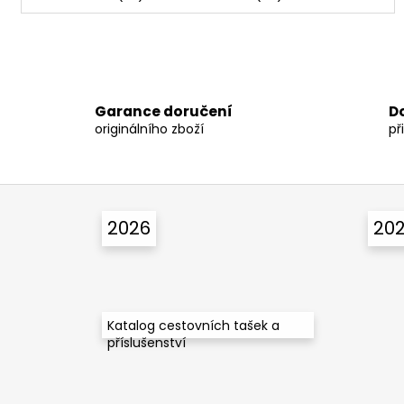
Garance doručení
D
originálního zboží
př
Z
á
2026
20
p
a
t
í
Katalog cestovních tašek a
příslušenství