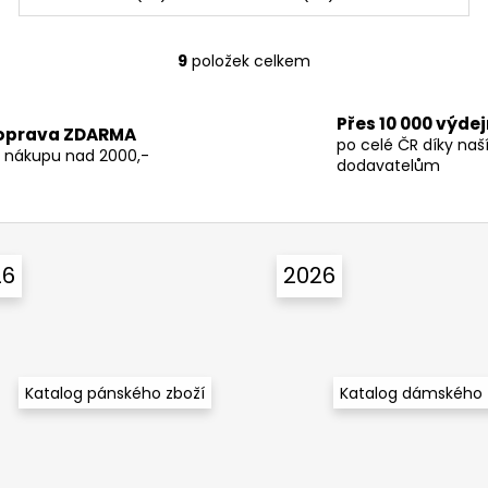
9
položek celkem
O
v
l
Přes 10 000 výde
oprava ZDARMA
á
po celé ČR díky na
i nákupu nad 2000,-
d
dodavatelům
a
c
í
p
26
2026
r
v
k
y
v
Katalog pánského zboží
Katalog dámského 
ý
p
i
s