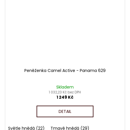
Peněženka Camel Active - Panama 629
Skladem
1 032,23 Kč bez DPH
1 249 Kč
DETAIL
Světle hnědá (22)
Tmavě hnědá (29)