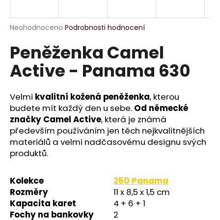
a
j
Průměrné
Neohodnoceno
Podrobnosti hodnocení
í
hodnocení
Peněženka Camel
produktu
t
je
?
Active - Panama 630
0,0
z
5
hvězdiček.
Velmi
kvalitní kožená peněženka
, kterou
budete mít každý den u sebe.
Od německé
HLEDAT
značky Camel Active
, která je známá
především používáním jen těch nejkvalitnějších
materiálů a velmi nadčasovému designu svých
produktů.
D
o
p
Kolekce
250 Panama
o
Rozměry
11 x 8,5 x 1,5 cm
r
Kapacita karet
4 + 6 + 1
u
Fochy na bankovky
2