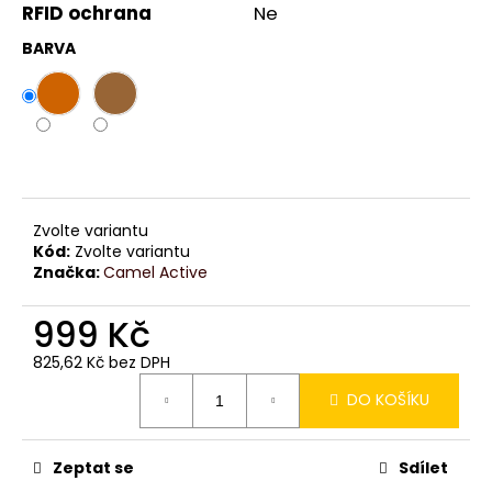
č
RFID ochrana
Ne
u
j
BARVA
e
m
e
Zvolte variantu
Kód:
Zvolte variantu
Značka:
Camel Active
999 Kč
825,62 Kč bez DPH
Měrná
DO KOŠÍKU
cena:
Zeptat se
Sdílet