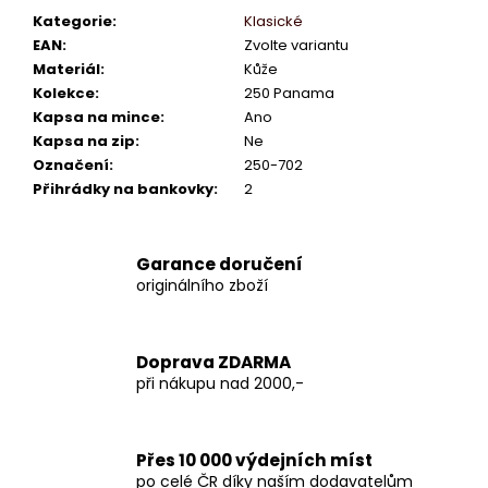
Kategorie
:
Klasické
EAN
:
Zvolte variantu
Materiál
:
Kůže
Kolekce
:
250 Panama
Kapsa na mince
:
Ano
Kapsa na zip
:
Ne
Označení
:
250-702
Přihrádky na bankovky
:
2
Garance doručení
originálního zboží
Doprava ZDARMA
při nákupu nad 2000,-
Přes 10 000 výdejních míst
po celé ČR díky naším dodavatelům