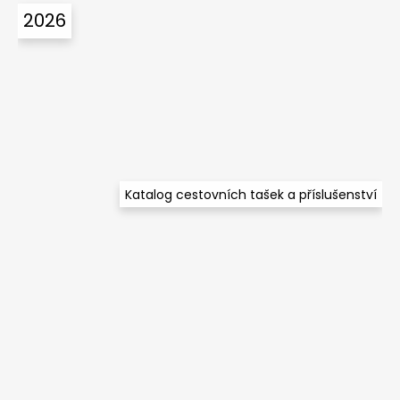
á
2026
p
a
t
í
Katalog cestovních tašek a příslušenství