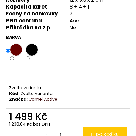
č
Kapacita karet
8 + 4 + 1
u
Fochy na bankovky
2
j
e
RFID ochrana
Ano
m
Přihrádka na zip
Ne
e
BARVA
Zvolte variantu
Kód:
Zvolte variantu
Značka:
Camel Active
1 499 Kč
1 238,84 Kč bez DPH
Měrná
DO KOŠÍKU
cena: