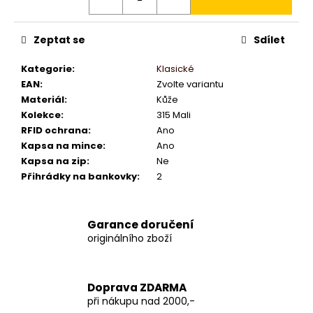
Zeptat se
Sdílet
Kategorie
:
Klasické
EAN
:
Zvolte variantu
Materiál
:
Kůže
Kolekce
:
315 Mali
RFID ochrana
:
Ano
Kapsa na mince
:
Ano
Kapsa na zip
:
Ne
Přihrádky na bankovky
:
2
Garance doručení
originálního zboží
Doprava ZDARMA
při nákupu nad 2000,-