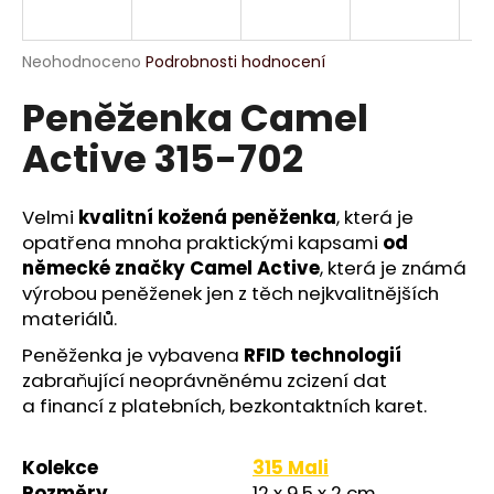
a
j
Průměrné
Neohodnoceno
Podrobnosti hodnocení
í
hodnocení
Peněženka Camel
produktu
t
je
?
Active 315-702
0,0
z
5
hvězdiček.
Velmi
kvalitní kožená peněženka
, která je
opatřena mnoha praktickými kapsami
od
HLEDAT
německé značky Camel Active
, která je známá
výrobou peněženek jen z těch nejkvalitnějších
materiálů.
D
Peněženka je vybavena
RFID technologií
o
zabraňující neoprávněnému zcizení dat
p
a financí z platebních, bezkontaktních karet.
o
r
Kolekce
315 Mali
u
Rozměry
12 x 9,5 x 2 cm