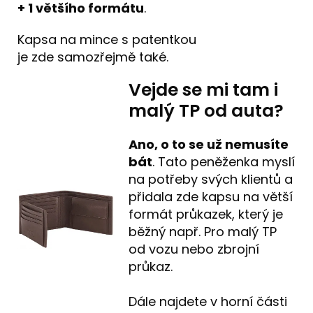
+ 1 většího formátu
.
Kapsa na mince s patentkou
je zde samozřejmě také.
Vejde se mi tam i
malý TP od auta?
Ano, o to se už nemusíte
bát
. Tato peněženka myslí
na potřeby svých klientů a
přidala zde kapsu na větší
formát průkazek, který je
běžný např. Pro malý TP
od vozu nebo zbrojní
průkaz.
Dále najdete v horní části