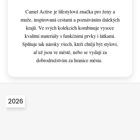
Camel Active je lifestylová značka pro ženy a
muže, inspirovaná cestami a poznáváním dalekých
krajů. Ve svých kolekcích kombinuje vysoce
kvalitní materiály s funkčními prvky i látkami.
Splňuje tak nároky všech, kteří chtějí být styloví,
ať už jsou ve městě, nebo se vydají za
dobrodružstvím za hranice města.
Z
á
2026
p
a
t
í