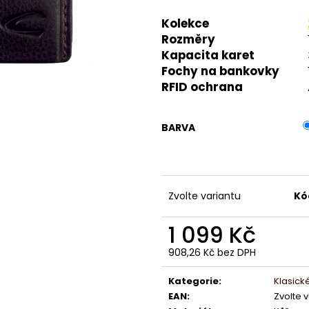
Kolekce
Rozměry
Kapacita karet
Fochy na bankovky
RFID ochrana
BARVA
Zvolte variantu
Kó
1 099 Kč
908,26 Kč bez DPH
Měrná
cena:
Kategorie
:
Klasick
EAN
:
Zvolte 