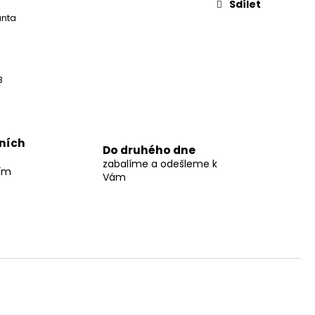
Sdílet
anta
3
jních
Do druhého dne
zabalíme a odešleme k
ším
Vám