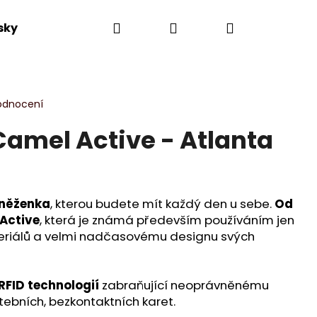
Hledat
Přihlášení
Nákupní
sky
Výprodej
Novinky
Dle kolekce
košík
odnocení
amel Active - Atlanta
eněženka
, kterou budete mít každý den u sebe.
Od
Active
, která je známá především používáním jen
teriálů a velmi nadčasovému designu svých
RFID technologií
zabraňující neoprávněnému
atebních, bezkontaktních karet.