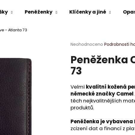
šky
Peněženky
Klíčenky a jiné
Opa
e - Atlanta 73
Co potřebujete najít?
Průměrné
Neohodnoceno
Podrobnosti h
hodnocení
Peněženka C
produktu
HLEDAT
je
73
0,0
z
5
Doporučujeme
hvězdiček.
Velmi
kvalitní kožená p
německé značky Camel 
těch nejkvalitnějších ma
produktů.
Peněženka je vybavena 
zcizení dat a financí z pl