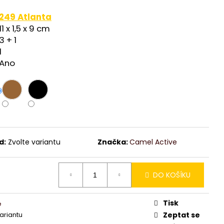
249 A
tlanta
11 x 1,5 x 9 cm
3 + 1
1
Ano
d:
Zvolte variantu
Značka:
Camel Active
DO KOŠÍKU
Tisk
é
variantu
Zeptat se