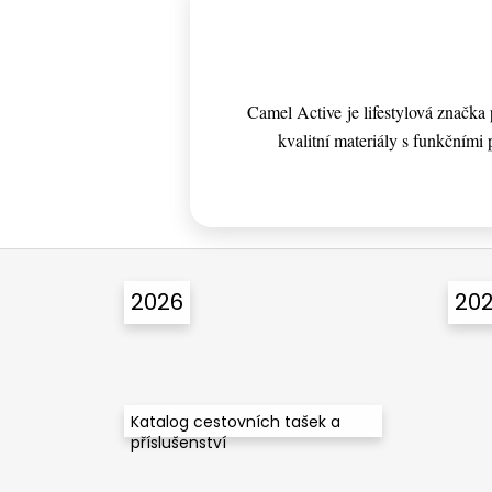
Camel Active je lifestylová značk
kvalitní materiály s funkčními p
Z
á
2026
20
p
a
t
í
Katalog cestovních tašek a
příslušenství