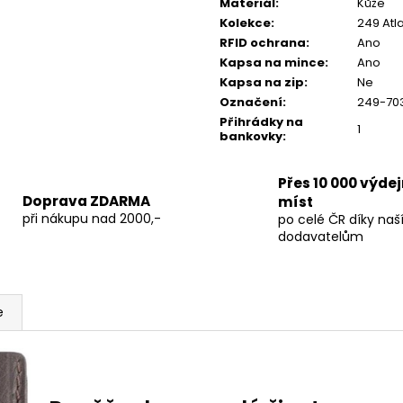
Materiál
:
Kůže
Kolekce
:
249 Atl
RFID ochrana
:
Ano
Kapsa na mince
:
Ano
Kapsa na zip
:
Ne
Označení
:
249-70
Přihrádky na
1
bankovky
:
Přes 10 000 výde
Doprava ZDARMA
míst
při nákupu nad 2000,-
po celé ČR díky na
dodavatelům
e