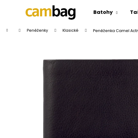
K
Přejít
na
o
Batohy
Ta
obsah
Zpět
Zpět
š
do
do
í
Domů
Peněženky
Klasické
Peněženka Camel Activ
k
obchodu
obchodu