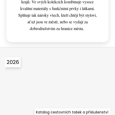
krajů. Ve svých kolekcích kombinuje vysoce
kvalitní materiály s funkčními prvky i látkami.
Splňuje tak nároky všech, kteří chtějí být styloví,
ať už jsou ve městě, nebo se vydají za
dobrodružstvím za hranice města.
Z
á
2026
p
a
t
í
Katalog cestovních tašek a příslušenství