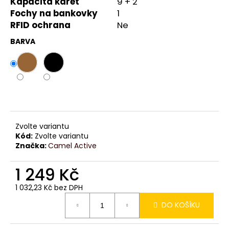
č
Kapacita karet
9 + 2
u
Fochy na bankovky
1
j
RFID ochrana
Ne
e
BARVA
m
e
Zvolte variantu
Kód:
Zvolte variantu
Značka:
Camel Active
1 249 Kč
1 032,23 Kč bez DPH
Měrná
DO KOŠÍKU
cena: