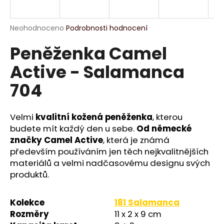
a
j
Průměrné
Neohodnoceno
Podrobnosti hodnocení
í
hodnocení
Peněženka Camel
produktu
t
je
?
Active - Salamanca
0,0
z
704
5
hvězdiček.
Velmi
kvalitní kožená peněženka
, kterou
HLEDAT
budete mít každý den u sebe.
Od německé
značky Camel Active
, která je známá
především používáním jen těch nejkvalitnějších
D
materiálů a velmi nadčasovému designu svých
o
produktů.
p
o
Kolekce
181 Salamanca
r
u
Rozměry
11 x 2 x 9 cm