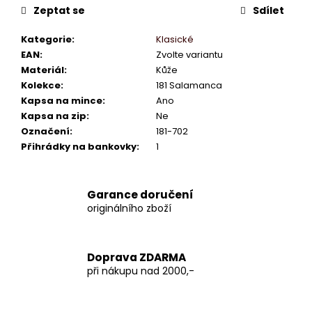
Zeptat se
Sdílet
Kategorie
:
Klasické
EAN
:
Zvolte variantu
Materiál
:
Kůže
Kolekce
:
181 Salamanca
Kapsa na mince
:
Ano
Kapsa na zip
:
Ne
Označení
:
181-702
Přihrádky na bankovky
:
1
Garance doručení
originálního zboží
Doprava ZDARMA
při nákupu nad 2000,-