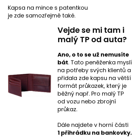
Kapsa na mince s patentkou
je zde samozřejmě také.
Vejde se mi tam i
malý TP od auta?
Ano, o to se už nemusíte
bát
. Tato peněženka myslí
na potřeby svých klientů a
přidala zde kapsu na větší
formát průkazek, který je
běžný např. Pro malý TP
od vozu nebo zbrojní
průkaz.
Dále najdete v horní části
1 přihrádku na bankovky.