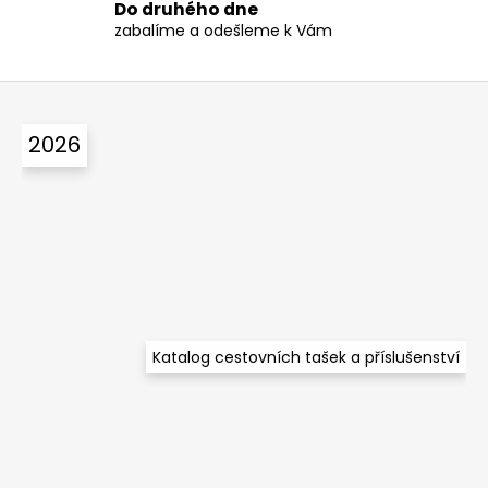
p
Do druhého dne
zabalíme a odešleme k Vám
i
s
u
Z
á
2026
p
a
t
í
Katalog cestovních tašek a příslušenství