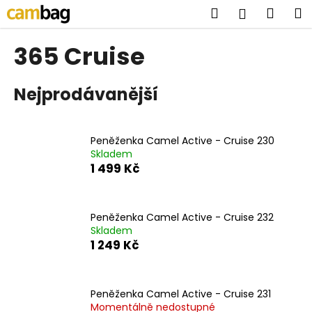
K
Přejít
Hledat
Náku
M
Přihlášen
na
o
obsah
Zpět
Zpět
košík
š
365 Cruise
í
C
k
Nejprodávanější
o
p
o
Peněženka Camel Active - Cruise 230
t
Skladem
ř
1 499 Kč
e
b
u
Peněženka Camel Active - Cruise 232
Skladem
j
1 249 Kč
e
t
e
Peněženka Camel Active - Cruise 231
n
Momentálně nedostupné