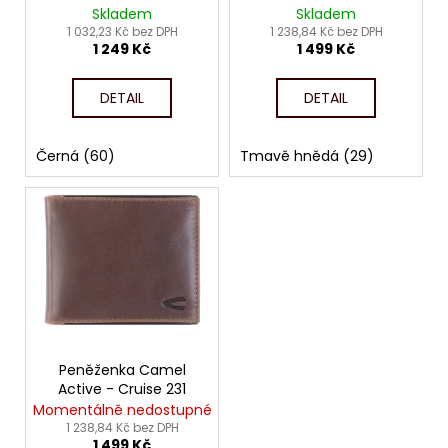
č
d
Skladem
Skladem
u
u
1 032,23 Kč bez DPH
1 238,84 Kč bez DPH
j
1 249 Kč
1 499 Kč
k
e
t
m
DETAIL
DETAIL
ů
e
Černá (60)
Tmavě hnědá (29)
Peněženka Camel
Active - Cruise 231
Momentálně nedostupné
1 238,84 Kč bez DPH
1 499 Kč