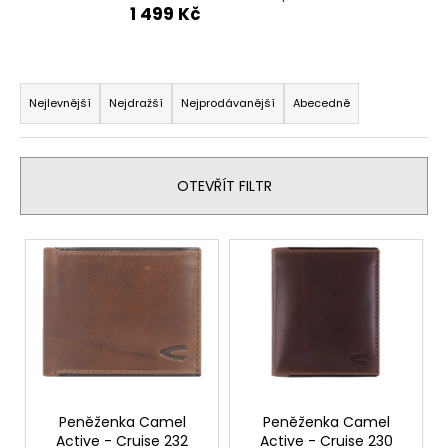
1 499 Kč
a
j
í
Ř
t
a
Nejlevnější
Nejdražší
Nejprodávanější
Abecedně
?
z
e
n
OTEVŘÍT FILTR
í
p
HLEDAT
V
r
ý
o
p
d
D
i
u
o
s
p
k
p
o
t
r
r
ů
o
Peněženka Camel
Peněženka Camel
u
Active - Cruise 232
Active - Cruise 230