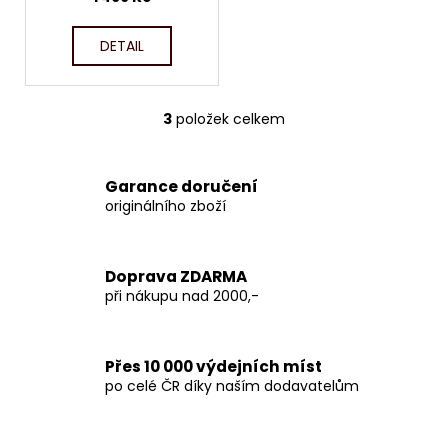
DETAIL
3
položek celkem
O
v
l
Garance doručení
á
originálního zboží
d
a
c
Doprava ZDARMA
í
při nákupu nad 2000,-
p
r
v
Přes 10 000 výdejních míst
k
po celé ČR díky naším dodavatelům
y
v
ý