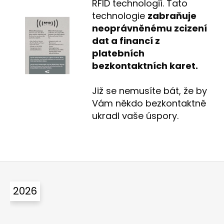
RFID technologií. Tato
technologie
zabraňuje
neoprávněnému zcizení
dat a financí z
platebních
bezkontaktních karet.
Již se nemusíte bát, že by
Vám někdo bezkontaktně
ukradl vaše úspory.
Z
á
2026
p
a
t