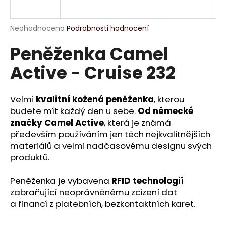
a
j
Průměrné
Neohodnoceno
Podrobnosti hodnocení
í
hodnocení
Peněženka Camel
produktu
t
je
?
Active - Cruise 232
0,0
z
5
hvězdiček.
Velmi
kvalitní kožená peněženka
, kterou
budete mít každý den u sebe.
Od německé
HLEDAT
značky Camel Active
, která je známá
především používáním jen těch nejkvalitnějších
materiálů a velmi nadčasovému designu svých
produktů.
D
o
Peněženka je vybavena
RFID technologií
p
zabraňující neoprávněnému zcizení dat
o
a financí z platebních, bezkontaktních karet.
r
u