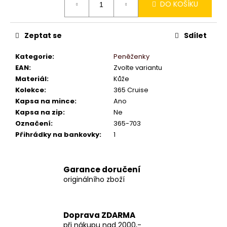
DO KOŠÍKU
cena:
Zeptat se
Sdílet
Kategorie
:
Peněženky
EAN
:
Zvolte variantu
Materiál
:
Kůže
Kolekce
:
365 Cruise
Kapsa na mince
:
Ano
Kapsa na zip
:
Ne
Označení
:
365-703
Přihrádky na bankovky
:
1
Garance doručení
originálního zboží
Doprava ZDARMA
při nákupu nad 2000,-