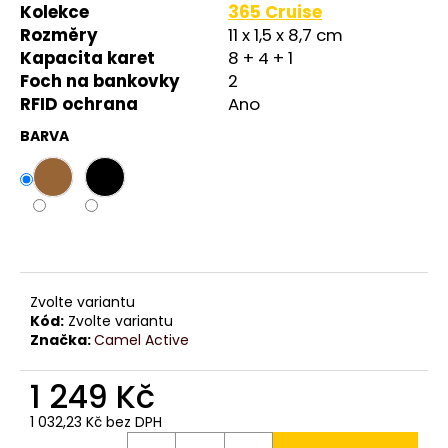
č
Kolekce
365 Cruise
u
Rozměry
11 x 1,5 x 8,7 cm
j
Kapacita karet
8 + 4 + 1
e
Foch na bankovky
2
m
RFID ochrana
Ano
e
BARVA
Zvolte variantu
Kód:
Zvolte variantu
Značka:
Camel Active
1 249 Kč
1 032,23 Kč bez DPH
Měrná