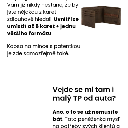
Vám již nikdy nestane, že by
jste nějakou z karet
zdlouhavě hledali.
Uvnitř lze
umístit až 8 karet + jednu
většího formátu
.
Kapsa na mince s patentkou
je zde samozřejmě také.
Vejde se mi tam i
malý TP od auta?
Ano, o to se už nemusíte
bát
. Tato peněženka myslí
na potřeby svých klientů a