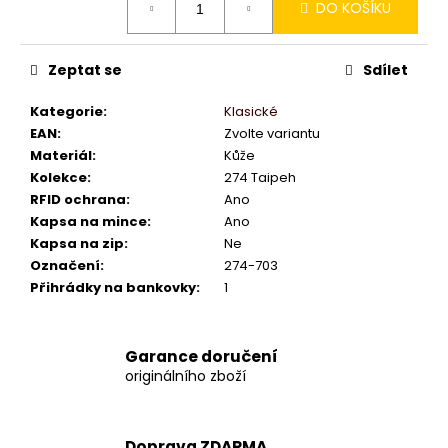
DO KOŠÍKU
cena:
Zeptat se
Sdílet
Kategorie
:
Klasické
EAN
:
Zvolte variantu
Materiál
:
Kůže
Kolekce
:
274 Taipeh
RFID ochrana
:
Ano
Kapsa na mince
:
Ano
Kapsa na zip
:
Ne
Označení
:
274-703
Přihrádky na bankovky
:
1
Garance doručení
originálního zboží
Doprava ZDARMA