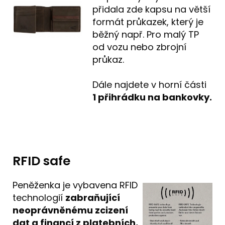
přidala zde kapsu na větší
formát průkazek, který je
běžný např. Pro malý TP
od vozu nebo zbrojní
průkaz.
Dále najdete v horní části
1 přihrádku na bankovky.
RFID safe
Peněženka je vybavena RFID
technologií
zabraňující
neoprávněnému zcizení
dat a financí z platebních,