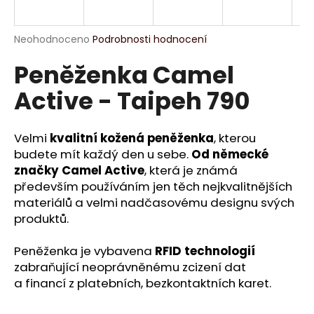
a
j
Průměrné
Neohodnoceno
Podrobnosti hodnocení
í
hodnocení
Peněženka Camel
produktu
t
je
?
Active - Taipeh 790
0,0
z
5
hvězdiček.
Velmi
kvalitní kožená peněženka
, kterou
budete mít každý den u sebe.
Od německé
HLEDAT
značky Camel Active
, která je známá
především používáním jen těch nejkvalitnějších
materiálů a velmi nadčasovému designu svých
produktů.
D
o
Peněženka je vybavena
RFID technologií
p
zabraňující neoprávněnému zcizení dat
o
a financí z platebních, bezkontaktních karet.
r
u