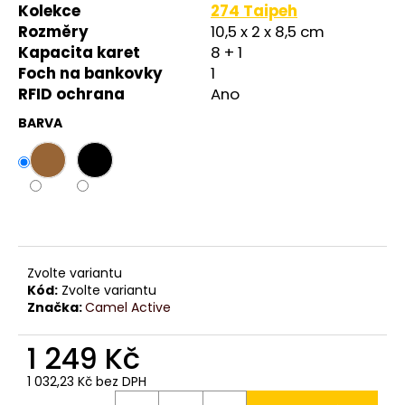
č
Kolekce
274 Taipeh
u
Rozměry
10,5 x 2 x 8,5 cm
j
Kapacita karet
8 + 1
e
Foch na bankovky
1
m
RFID ochrana
Ano
e
BARVA
Zvolte variantu
Kód:
Zvolte variantu
Značka:
Camel Active
1 249 Kč
1 032,23 Kč bez DPH
Měrná