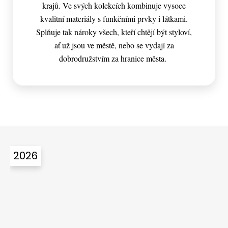
krajů. Ve svých kolekcích kombinuje vysoce
kvalitní materiály s funkčními prvky i látkami.
Splňuje tak nároky všech, kteří chtějí být styloví,
ať už jsou ve městě, nebo se vydají za
dobrodružstvím za hranice města.
Z
á
2026
p
a
t
í