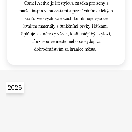
Camel Active je lifestylová značka pro ženy a
muže, inspirovaná cestami a poznáváním dalekých
krajů. Ve svých kolekcích kombinuje vysoce
kvalitní materiály s funkčními prvky i látkami.
Splňuje tak nároky všech, kteří chtějí být styloví,
ať už jsou ve městě, nebo se vydají za
dobrodružstvím za hranice města.
Z
á
2026
p
a
t
í