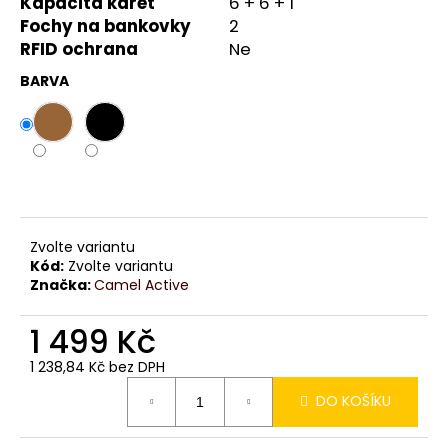
č
Kapacita karet
6 + 6 + 1
u
Fochy na bankovky
2
j
RFID ochrana
Ne
e
BARVA
m
e
Zvolte variantu
Kód:
Zvolte variantu
Značka:
Camel Active
1 499 Kč
1 238,84 Kč bez DPH
Měrná
DO KOŠÍKU
cena: