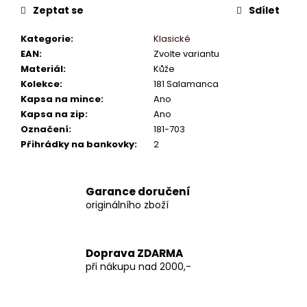
Zeptat se
Sdílet
Kategorie
:
Klasické
EAN
:
Zvolte variantu
Materiál
:
Kůže
Kolekce
:
181 Salamanca
Kapsa na mince
:
Ano
Kapsa na zip
:
Ano
Označení
:
181-703
Přihrádky na bankovky
:
2
Garance doručení
originálního zboží
Doprava ZDARMA
při nákupu nad 2000,-