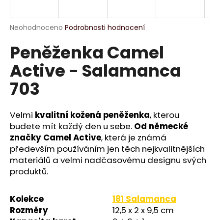
a
j
Průměrné
Neohodnoceno
Podrobnosti hodnocení
í
hodnocení
Peněženka Camel
produktu
t
je
?
Active - Salamanca
0,0
z
703
5
hvězdiček.
Velmi
kvalitní kožená peněženka
, kterou
HLEDAT
budete mít každý den u sebe.
Od německé
značky Camel Active
, která je známá
především používáním jen těch nejkvalitnějších
D
materiálů a velmi nadčasovému designu svých
o
produktů.
p
o
Kolekce
181 Salamanca
r
u
Rozměry
12,5 x 2 x 9,5 cm