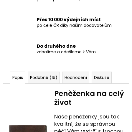
Přes 10 000 výdejních míst
po celé ČR díky naším dodavatelům
Do druhého dne
zabalíme a odešleme k Vám
Popis
Podobné (16)
Hodnocení
Diskuze
Peněženka na celý
život
Naše peněženky jsou tak
kvalitní, že se správnou
péčí Vám vydrží s trochou