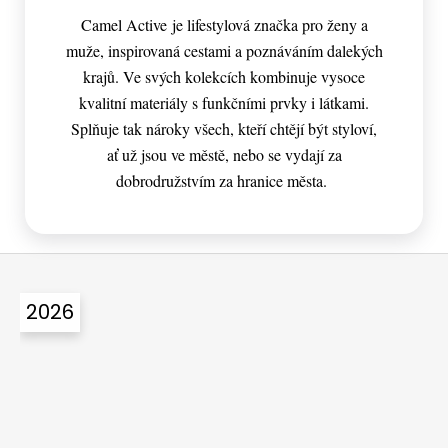
Camel Active je lifestylová značka pro ženy a
muže, inspirovaná cestami a poznáváním dalekých
krajů. Ve svých kolekcích kombinuje vysoce
kvalitní materiály s funkčními prvky i látkami.
Splňuje tak nároky všech, kteří chtějí být styloví,
ať už jsou ve městě, nebo se vydají za
dobrodružstvím za hranice města.
Z
á
2026
p
a
t
í