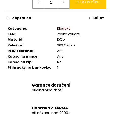
DO KOŠÍKU
cena:
Zeptat se
Sdílet
Kategorie
:
Klasické
EAN
:
Zvolte variantu
Materiál
:
Kůže
Kolekce
:
269 Osaka
RFID ochrana
:
Ano
Kapsa na mince
:
Ano
Kapsa na zip
:
Ne
Přihrádky na bankovky
:
1
Garance doručení
originálního zboží
Doprava ZDARMA
při nákupu nad 2000,-