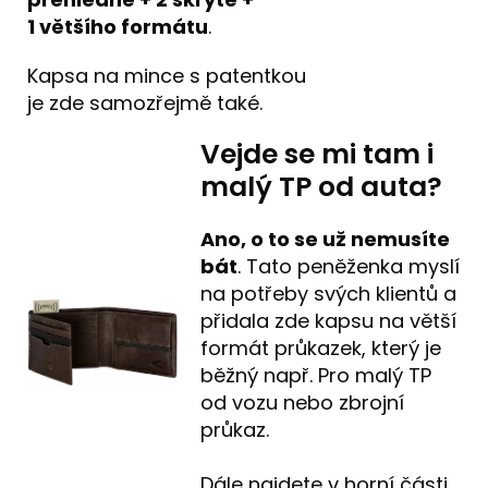
1 většího formátu
.
Kapsa na mince s patentkou
je zde samozřejmě také.
Vejde se mi tam i
malý TP od auta?
Ano, o to se už nemusíte
bát
. Tato peněženka myslí
na potřeby svých klientů a
přidala zde kapsu na větší
formát průkazek, který je
běžný např. Pro malý TP
od vozu nebo zbrojní
průkaz.
Dále najdete v horní části