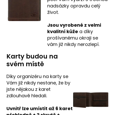
nadsázky opravdu celý
život.
Jsou vyrobené z velmi
kvalitní kůže
a díky
prošívanému okraji se
vám již nikdy nerozlepí.
Karty budou na
svém místě
Díky organizéru na karty se
Vám již nikdy nestane, že by
jste nějakou z karet
zdlouhavě hledali.
Uvnitř lze umístit až 6 karet
přehledně + 2 skrytě +