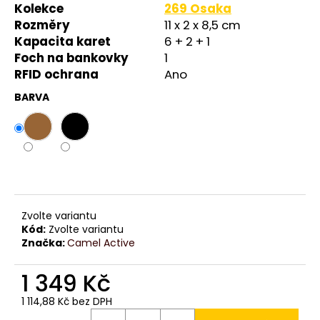
č
Kolekce
269 Osaka
u
Rozměry
11 x 2 x 8,5 cm
j
Kapacita karet
6 + 2 + 1
e
Foch na bankovky
1
m
RFID ochrana
Ano
e
BARVA
Zvolte variantu
Kód:
Zvolte variantu
Značka:
Camel Active
1 349 Kč
1 114,88 Kč bez DPH
Měrná