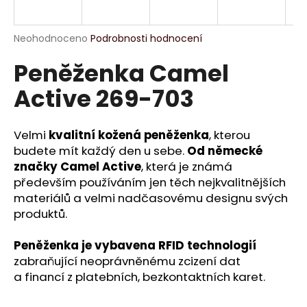
a
j
Průměrné
Neohodnoceno
Podrobnosti hodnocení
í
hodnocení
Peněženka Camel
produktu
t
je
?
Active 269-703
0,0
z
5
hvězdiček.
Velmi
kvalitní kožená peněženka
, kterou
budete mít každý den u sebe.
Od německé
HLEDAT
značky Camel Active
, která je známá
především používáním jen těch nejkvalitnějších
materiálů a velmi nadčasovému designu svých
produktů.
D
o
Peněženka je vybavena RFID technologií
p
zabraňující neoprávněnému zcizení dat
o
a financí z platebních, bezkontaktních karet.
r
u