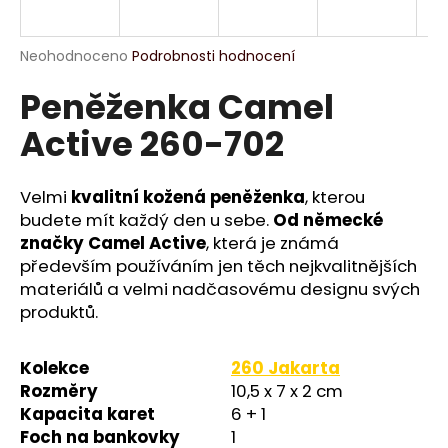
a
j
Průměrné
Neohodnoceno
Podrobnosti hodnocení
í
hodnocení
Peněženka Camel
produktu
t
je
?
Active 260-702
0,0
z
5
hvězdiček.
Velmi
kvalitní kožená peněženka
, kterou
budete mít každý den u sebe.
Od německé
HLEDAT
značky Camel Active
, která je známá
především používáním jen těch nejkvalitnějších
materiálů a velmi nadčasovému designu svých
produktů.
D
o
p
Kolekce
260 Jakarta
o
Rozměry
10,5 x 7 x 2 cm
r
Kapacita karet
6 + 1
u
Foch na bankovky
1