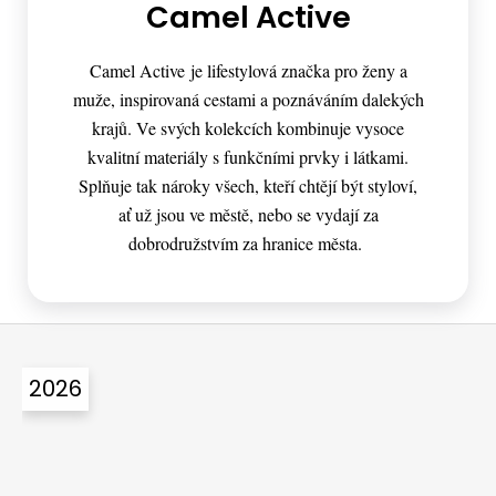
Camel Active
Camel Active je lifestylová značka pro ženy a
muže, inspirovaná cestami a poznáváním dalekých
krajů. Ve svých kolekcích kombinuje vysoce
kvalitní materiály s funkčními prvky i látkami.
Splňuje tak nároky všech, kteří chtějí být styloví,
ať už jsou ve městě, nebo se vydají za
dobrodružstvím za hranice města.
Z
á
2026
p
a
t
í