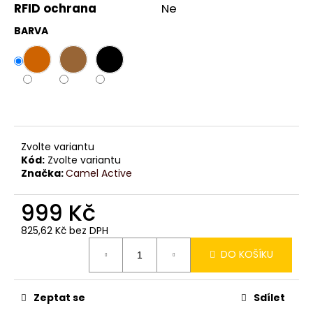
č
RFID ochrana
Ne
u
j
BARVA
e
m
e
Zvolte variantu
Kód:
Zvolte variantu
Značka:
Camel Active
999 Kč
825,62 Kč bez DPH
Měrná
DO KOŠÍKU
cena:
Zeptat se
Sdílet