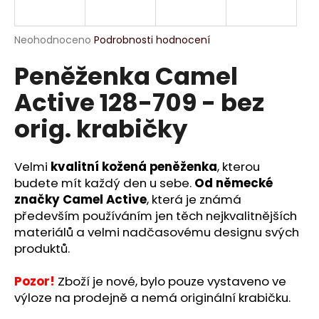
a
j
Průměrné
Neohodnoceno
Podrobnosti hodnocení
í
hodnocení
Peněženka Camel
produktu
t
je
?
Active 128-709 - bez
0,0
z
orig. krabičky
5
hvězdiček.
Velmi
kvalitní kožená peněženka
, kterou
HLEDAT
budete mít každý den u sebe.
Od německé
značky Camel Active
, která je známá
především používáním jen těch nejkvalitnějších
D
materiálů a velmi nadčasovému designu svých
o
produktů.
p
o
Pozor!
Zboží je nové, bylo pouze vystaveno ve
r
výloze na prodejně a nemá originální krabičku.
u