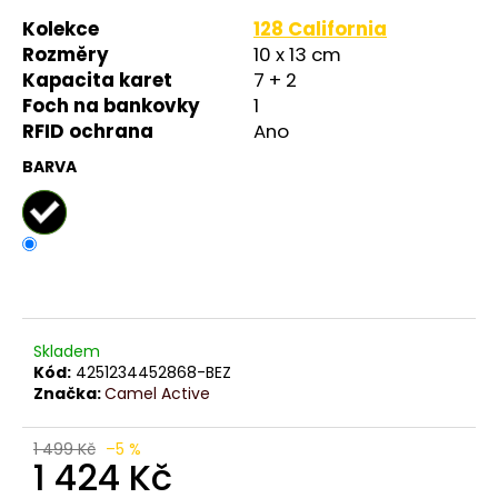
č
u
Kolekce
128 California
j
Rozměry
10 x 13 cm
e
Kapacita karet
7 + 2
m
Foch na bankovky
1
e
RFID ochrana
Ano
BARVA
Skladem
Kód:
4251234452868-BEZ
Značka:
Camel Active
1 499 Kč
–5 %
1 424 Kč