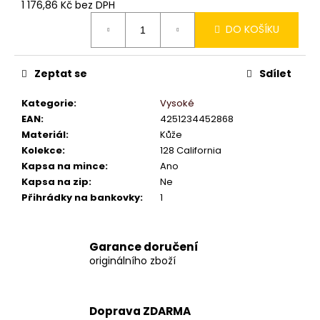
1 176,86 Kč bez DPH
Měrná
DO KOŠÍKU
cena:
Zeptat se
Sdílet
Kategorie
:
Vysoké
EAN
:
4251234452868
Materiál
:
Kůže
Kolekce
:
128 California
Kapsa na mince
:
Ano
Kapsa na zip
:
Ne
Přihrádky na bankovky
:
1
Garance doručení
originálního zboží
Doprava ZDARMA