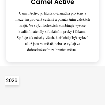
Camel Active
Camel Active je lifestylová značka pro ženy a
muže, inspirovaná cestami a poznáváním dalekých
krajů. Ve svých kolekcích kombinuje vysoce
kvalitní materiály s funkčními prvky i látkami.
Splňuje tak nároky všech, kteří chtějí být styloví,
ať už jsou ve městě, nebo se vydají za
dobrodružstvím za hranice města.
Z
á
2026
p
a
t
í