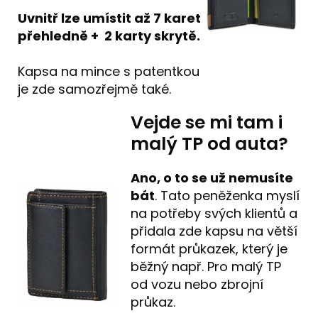
Uvnitř lze umístit až 7 karet
přehledně + 2 karty skrytě.
Kapsa na mince s patentkou
je zde samozřejmě také.
Vejde se mi tam i
malý TP od auta?
Ano, o to se už nemusíte
bát
. Tato peněženka myslí
na potřeby svých klientů a
přidala zde kapsu na větší
formát průkazek, který je
běžný např. Pro malý TP
od vozu nebo zbrojní
průkaz.