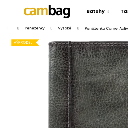
K
Přejít
na
o
Batohy
Ta
obsah
Zpět
Zpět
š
do
do
í
Domů
Peněženky
Vysoké
Peněženka Camel Acti
k
obchodu
obchodu
VÝPRODEJ