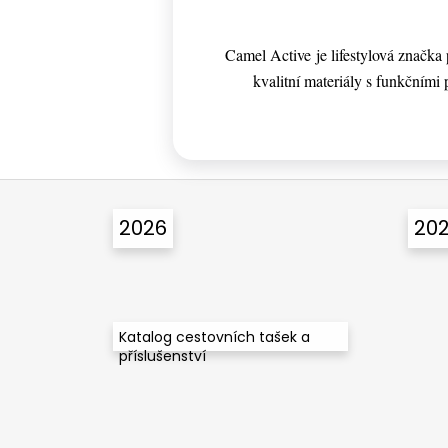
Camel Active je lifestylová značk
kvalitní materiály s funkčními p
Z
á
2026
20
p
a
t
í
Katalog cestovních tašek a
příslušenství