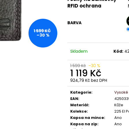
RFID ochrana
BARVA
1 599 KČ
–30 %
Skladem
Kód:
4
1 599 Kč
–30 %
1 119 Kč
924,79 Kč bez DPH
Měrná
cena:
Kategorie
:
Vysoké
EAN
:
425033
Materiál
:
Kůže
Kolekce
:
225 El 
Kapsa na mince
:
Ano
Kapsa na zip
:
Ano