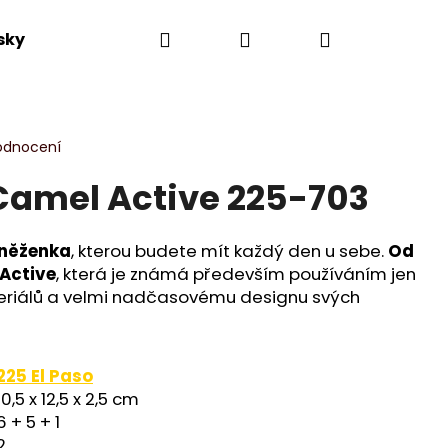
Hledat
Přihlášení
Nákupní
sky
Výprodej
Novinky
Dle kolekce
košík
odnocení
amel Active 225-703
eněženka
, kterou budete mít každý den u sebe.
Od
Active
, která je známá především používáním jen
teriálů a velmi nadčasovému designu svých
225 El Paso
10,5 x 12,5 x 2,5 cm
6 + 5 + 1
2