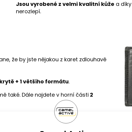
Jsou vyrobené z velmi kvalitní kůže
a díky
nerozlepí.
ane, že by jste nějakou z karet zdlouhavě
skrytě + 1 většího formátu
.
 také. Dále najdete v horní části
2