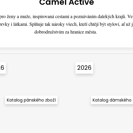
Camel Active
a pro ženy a muže, inspirovaná cestami a poznáváním dalekých krajů. V
rvky i látkami. Splňuje tak nároky všech, kteří chtějí být styloví, ať už
dobrodružstvím za hranice města.
26
2026
Katalog pánského zboží
Katalog dámského 