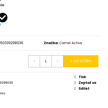
Ne
250339298036
Značka:
Camel Active
DO KOŠÍKU
Tisk
9298036
Zeptat se
Sdílet
Paso