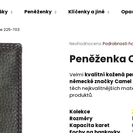
šky
Peněženky
Klíčenky a jiné
Opa
ve 225-703
Co potřebujete najít?
Průměrné
Neohodnoceno
Podrobnosti h
hodnocení
Peněženka C
produktu
HLEDAT
je
0,0
z
Velmi
kvalitní kožená p
5
Doporučujeme
německé značky Camel 
hvězdiček.
těch nejkvalitnějších ma
produktů.
Kolekce
Rozměry
Kapacita karet
Fochy na bankovky