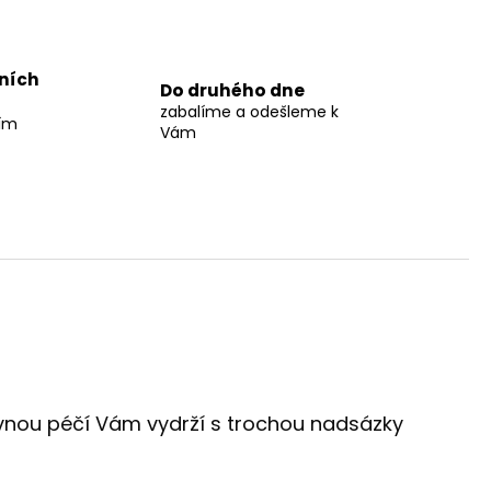
jních
Do druhého dne
zabalíme a odešleme k
ším
Vám
rávnou péčí Vám vydrží s trochou nadsázky