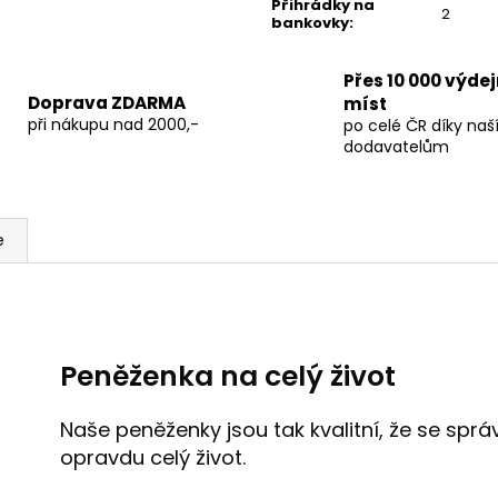
Přihrádky na
2
bankovky
:
Přes 10 000 výde
Doprava ZDARMA
míst
při nákupu nad 2000,-
po celé ČR díky na
dodavatelům
e
Peněženka na celý život
Naše peněženky jsou tak kvalitní, že se sp
opravdu celý život.