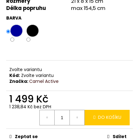
č
Rozměry
21 x 8 x 15 cm
u
Délka popruhu
max 154,5 cm
j
BARVA
e
m
e
Zvolte variantu
Kód:
Zvolte variantu
Značka:
Camel Active
1 499 Kč
1 238,84 Kč bez DPH
Měrná
DO KOŠÍKU
cena:
Zeptat se
Sdílet