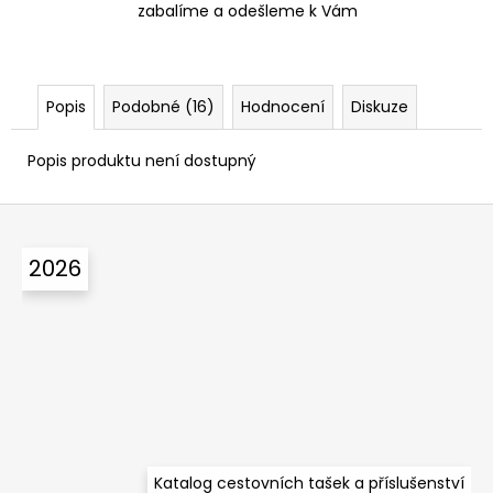
zabalíme a odešleme k Vám
Popis
Podobné (16)
Hodnocení
Diskuze
Popis produktu není dostupný
Z
á
2026
p
a
t
í
Katalog cestovních tašek a příslušenství