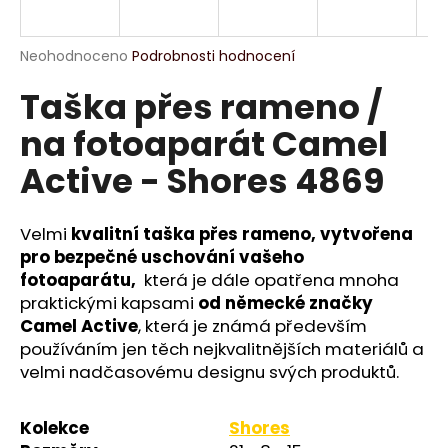
a
j
Průměrné
Neohodnoceno
Podrobnosti hodnocení
í
hodnocení
Taška přes rameno /
produktu
t
je
?
na fotoaparát Camel
0,0
z
Active - Shores 4869
5
hvězdiček.
Velmi
kvalitní taška přes rameno, vytvořena
HLEDAT
pro bezpečné uschování vašeho
fotoaparátu,
která je dále opatřena mnoha
praktickými kapsami
od německé značky
D
Camel Active
, která je známá především
o
používáním jen těch nejkvalitnějších materiálů a
p
velmi nadčasovému designu svých produktů.
o
r
u
Kolekce
Shores