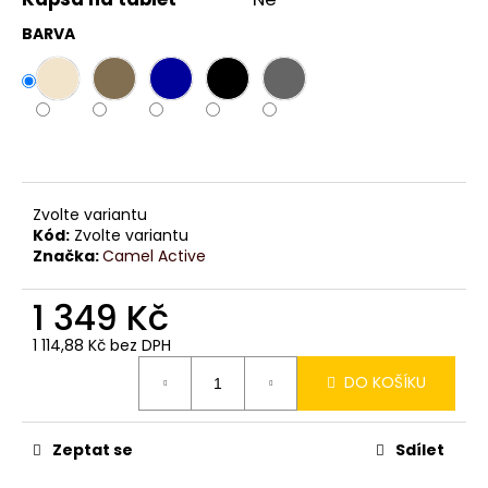
č
u
BARVA
j
e
m
e
Zvolte variantu
Kód:
Zvolte variantu
Značka:
Camel Active
1 349 Kč
1 114,88 Kč bez DPH
Měrná
DO KOŠÍKU
cena:
Zeptat se
Sdílet