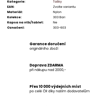
Kategorie
:
Tašky
EAN
:
Zvolte variantu
Materiál
:
Nylon
Kolekce
:
303 Bari
Kapsa na ntb/tablet
:
Ne
Označení
:
303-603
Garance doručení
originálního zboží
Doprava ZDARMA
při nákupu nad 2000,-
Přes 10 000 výdejních míst
po celé ČR díky naším dodavatelům