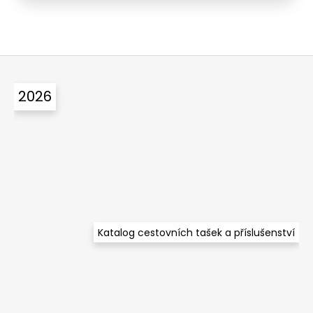
Z
á
2026
p
a
t
í
Katalog cestovních tašek a příslušenství