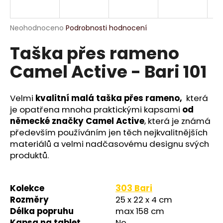
a
j
Průměrné
Neohodnoceno
Podrobnosti hodnocení
í
hodnocení
Taška přes rameno
produktu
t
je
?
Camel Active - Bari 101
0,0
z
5
hvězdiček.
Velmi
kvalitní malá taška přes rameno,
která
je opatřena mnoha praktickými kapsami
od
HLEDAT
německé značky Camel Active
, která je známá
především používáním jen těch nejkvalitnějších
materiálů a velmi nadčasovému designu svých
produktů.
D
o
p
Kolekce
303 Bari
o
Rozměry
25 x 22 x 4 cm
r
Délka popruhu
max 158 cm
u
Kapsa na tablet
Ne