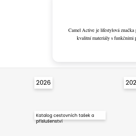
Camel Active je lifestylová značk
kvalitní materiály s funkčními p
Z
á
2026
20
p
a
t
í
Katalog cestovních tašek a
příslušenství