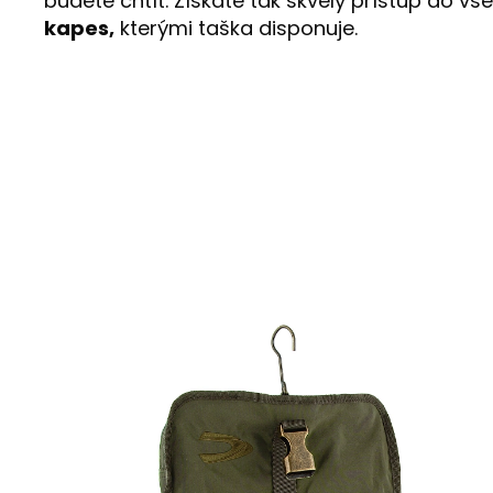
budete chtít. Získáte tak skvělý přístup do v
kapes,
kterými taška disponuje.