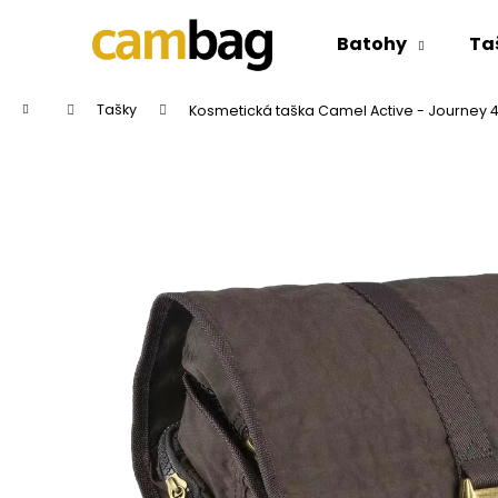
K
Přejít
na
o
Batohy
Ta
obsah
Zpět
Zpět
š
do
do
í
Domů
Tašky
Kosmetická taška Camel Active - Journey 
k
obchodu
obchodu