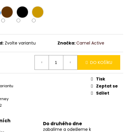
d:
Zvolte variantu
Značka:
Camel Active
DO KOŠÍKU
Tisk
variantu
Zeptat se
Sdílet
rney
2
jních
Do druhého dne
zabalíme a odešleme k