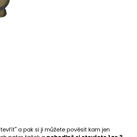
evřít'' a pak si ji můžete pověsit kam jen