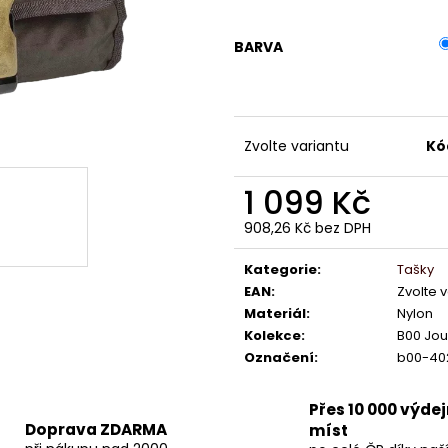
BARVA
Zvolte variantu
Kó
1 099 Kč
908,26 Kč bez DPH
Měrná
cena:
Kategorie
:
Tašky
EAN
:
Zvolte 
Materiál
:
Nylon
Kolekce
:
B00 Jou
Označení
:
b00-40
Přes 10 000 výde
Doprava ZDARMA
míst