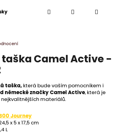
Hledat
Přihlášení
Nákupní
sky
Výprodej
Novinky
Dle kolekce
košík
odnocení
taška Camel Active -
2
ká taška,
která bude vaším pomocníkem i
d německé značky Camel Active
, která je
nejkvalitnějších materiálů.
B00 Journey
24,5 x 5 x 17,5 cm
1,4 L