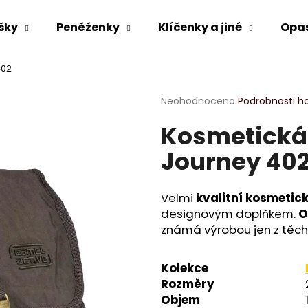
šky
Peněženky
Klíčenky a jiné
Opa
402
Co potřebujete najít?
Průměrné
Neohodnoceno
Podrobnosti h
hodnocení
Kosmetická 
produktu
HLEDAT
je
Journey 40
0,0
z
5
Doporučujeme
hvězdiček.
Velmi
kvalitní kosmetic
designovým doplňkem.
O
známá výrobou jen z těch 
Kolekce
Rozměry
Objem