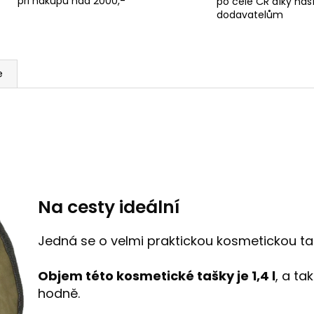
při nákupu nad 2000,-
po celé ČR díky na
dodavatelům
e
Na cesty ideální
Jedná se o velmi praktickou kosmetickou ta
Objem této kosmetické tašky je 1,4 l
, a t
hodně.