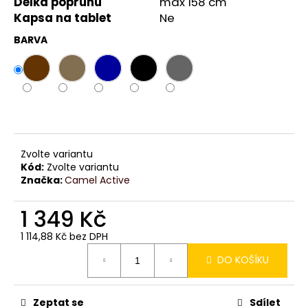
č
Délka popruhu
max 158 cm
u
Kapsa na tablet
Ne
j
BARVA
e
m
e
Zvolte variantu
Kód:
Zvolte variantu
Značka:
Camel Active
1 349 Kč
1 114,88 Kč bez DPH
Měrná
DO KOŠÍKU
cena:
Zeptat se
Sdílet