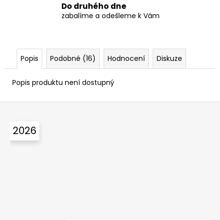
Do druhého dne
zabalíme a odešleme k Vám
Popis
Podobné (16)
Hodnocení
Diskuze
Popis produktu není dostupný
Z
á
2026
p
a
t
í