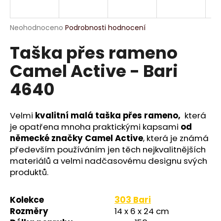
a
j
Průměrné
Neohodnoceno
Podrobnosti hodnocení
í
hodnocení
Taška přes rameno
produktu
t
je
?
Camel Active - Bari
0,0
z
4640
5
hvězdiček.
Velmi
kvalitní malá taška přes rameno,
která
HLEDAT
je opatřena mnoha praktickými kapsami
od
německé značky Camel Active
, která je známá
především používáním jen těch nejkvalitnějších
D
materiálů a velmi nadčasovému designu svých
o
produktů.
p
o
Kolekce
303 Bari
r
u
Rozměry
14 x 6 x 24 cm