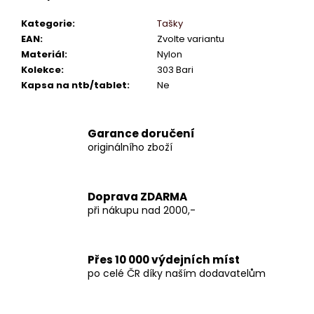
Kategorie
:
Tašky
EAN
:
Zvolte variantu
Materiál
:
Nylon
Kolekce
:
303 Bari
Kapsa na ntb/tablet
:
Ne
Garance doručení
originálního zboží
Doprava ZDARMA
při nákupu nad 2000,-
Přes 10 000 výdejních míst
po celé ČR díky naším dodavatelům