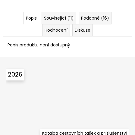
Popis
Související (11)
Podobné (16)
Hodnocení
Diskuze
Popis produktu není dostupný
Z
á
2026
p
a
t
í
Katalog cestovních tašek a příslušenství