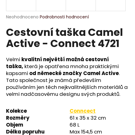
R
a
j
M
Průměrné
Neohodnoceno
Podrobnosti hodnocení
í
hodnocení
Cestovní taška Camel
produktu
A
t
je
?
Active - Connect 4721
0,0
z
5
hvězdiček.
Velmi
kvalitní největší možná cestovní
taška,
která je opatřena mnoha praktickými
HLEDAT
kapsami
od německé značky Camel Active
.
Tato společnost je známá především
používáním jen těch nejkvalitnějších materiálů a
velmi nadčasovému designu svých produktů.
D
o
p
Kolekce
Conncect
o
Rozměry
61 x 35 x 32 cm
r
Objem
68 L
u
Délka popruhu
Max 154,5 cm