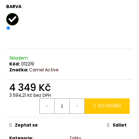
č
BARVA
u
j
e
m
e
Skladem
Kód:
012219
Značka:
Camel Active
4 349 Kč
3 594,21 Kč bez DPH
Měrná
DO KOŠÍKU
cena:
Zeptat se
Sdílet
Kategorie
:
Tašky