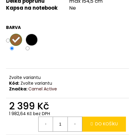
č
Délka popruhu
max 154,5 cm
u
Kapsa na notebook
Ne
j
e
m
BARVA
e
Zvolte variantu
Kód:
Zvolte variantu
Značka:
Camel Active
2 399 Kč
1 982,64 Kč bez DPH
Měrná
DO KOŠÍKU
cena: