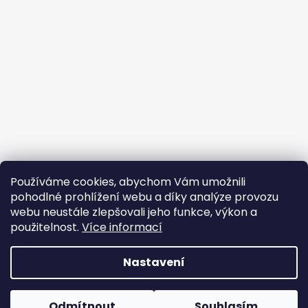
Používáme cookies, abychom Vám umožnili
pohodlné prohlížení webu a díky analýze provozu
webu neustále zlepšovali jeho funkce, výkon a
použitelnost.
Více informací
Nastavení
Vytvořil Shoptet
Copyright 2026
Cambag
. Všechna práva vyhrazena.
Odmítnout
Souhlasím
Upravit nastavení cookies