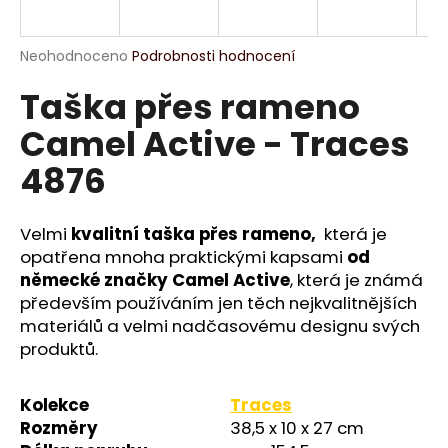
R
a
j
M
Průměrné
Neohodnoceno
Podrobnosti hodnocení
í
hodnocení
Taška přes rameno
produktu
A
t
je
?
Camel Active - Traces
0,0
z
4876
5
hvězdiček.
Velmi
kvalitní taška přes rameno,
která je
HLEDAT
opatřena mnoha praktickými kapsami
od
německé značky Camel Active
, která je známá
především používáním jen těch nejkvalitnějších
D
materiálů a velmi nadčasovému designu svých
o
produktů.
p
o
Kolekce
Traces
r
u
Rozměry
38,5 x 10 x 27 cm