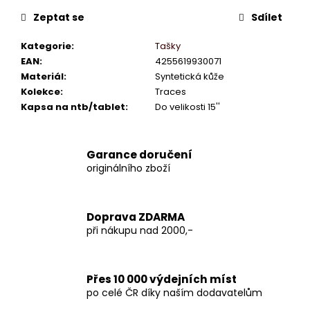
Zeptat se
Sdílet
Kategorie
:
Tašky
EAN
:
4255619930071
Materiál
:
Syntetická kůže
Kolekce
:
Traces
Kapsa na ntb/tablet
:
Do velikosti 15''
Garance doručení
originálního zboží
Doprava ZDARMA
při nákupu nad 2000,-
Přes 10 000 výdejních míst
po celé ČR díky naším dodavatelům