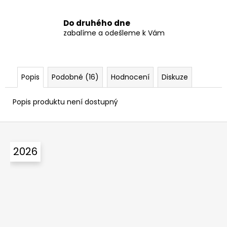
Do druhého dne
zabalíme a odešleme k Vám
Popis
Podobné (16)
Hodnocení
Diskuze
Popis produktu není dostupný
Z
á
2026
p
a
t
í