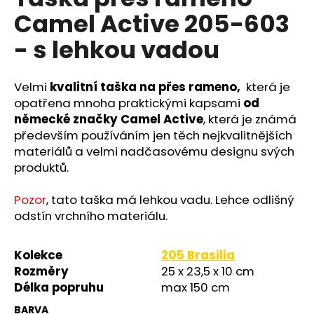
je
a
Camel Active 205-603
0,0
z
j
- s lehkou vadou
5
í
hvězdiček.
t
Velmi
kvalitní taška na přes rameno,
která je
?
opatřena mnoha praktickými kapsami
od
německé značky Camel Active
, která je známá
především používáním jen těch nejkvalitnějších
materiálů a velmi nadčasovému designu svých
HLEDAT
produktů.
Pozor
, tato taška má lehkou vadu. Lehce odlišný
odstín vrchního materiálu.
D
o
p
Kolekce
205 Brasilia
o
Rozměry
25 x 23,5 x 10 cm
r
Délka popruhu
max 150 cm
u
BARVA