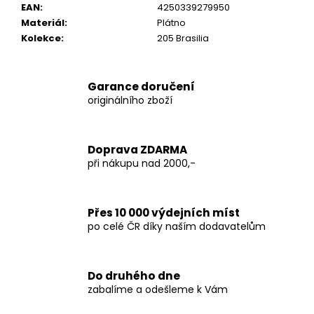
EAN
:
4250339279950
Materiál
:
Plátno
Kolekce
:
205 Brasilia
Garance doručení
originálního zboží
Doprava ZDARMA
při nákupu nad 2000,-
Přes 10 000 výdejních míst
po celé ČR díky naším dodavatelům
Do druhého dne
zabalíme a odešleme k Vám