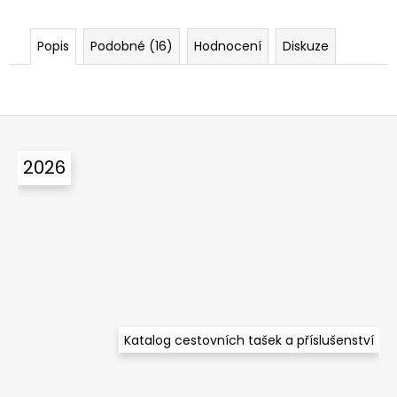
Popis
Podobné (16)
Hodnocení
Diskuze
Z
á
2026
p
a
t
í
Katalog cestovních tašek a příslušenství