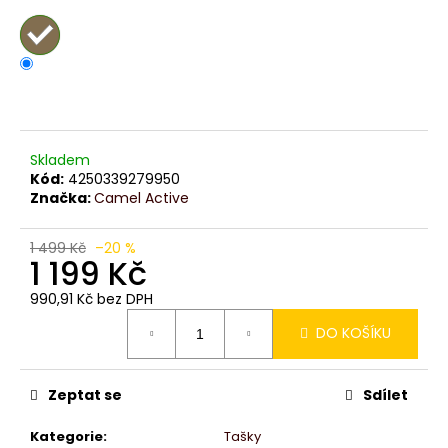
č
u
j
e
m
e
Skladem
Kód:
4250339279950
Značka:
Camel Active
1 499 Kč
–20 %
1 199 Kč
990,91 Kč bez DPH
Měrná
DO KOŠÍKU
cena:
Zeptat se
Sdílet
Kategorie
:
Tašky