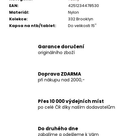
EAN
:
4251234478530
Materiál
:
Nylon
Kolekce
:
332 Brooklyn
Kapsa na ntb/tablet
:
Do velikosti 15''
Garance doručení
originálního zboží
Doprava ZDARMA
při nákupu nad 2000,-
Přes 10 000 výdejních míst
po celé ČR díky naším dodavatelům
Do druhého dne
zabalíme a odešleme k Vám