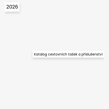
á
2026
p
a
t
í
Katalog cestovních tašek a příslušenství