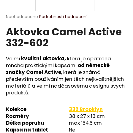
R
a
j
M
Průměrné
Neohodnoceno
Podrobnosti hodnocení
í
hodnocení
Aktovka Camel Active
produktu
A
t
je
?
332-602
0,0
z
5
hvězdiček.
Velmi
kvalitní aktovka,
která je opatřena
mnoha praktickými kapsami
od německé
HLEDAT
značky Camel Active
, která je známá
především používáním jen těch nejkvalitnějších
materiálů a velmi nadčasovému designu svých
produktů.
D
o
p
Kolekce
332 Brooklyn
o
Rozměry
38 x 27 x 13 cm
r
Délka popruhu
max 154,5 cm
u
Kapsa na tablet
Ne