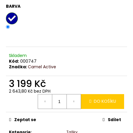
č
BARVA
u
j
e
m
e
Skladem
Kód:
000747
Značka:
Camel Active
3 199 Kč
2 643,80 Kč bez DPH
Měrná
DO KOŠÍKU
cena:
Zeptat se
Sdílet
Kategorie
:
Tašky