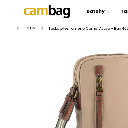
K
Přejít
na
o
Batohy
Ta
obsah
Zpět
Zpět
š
do
do
í
Domů
Tašky
Taška přes rameno Camel Active - Bari 40
k
obchodu
obchodu