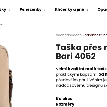
šky
Peněženky
Klíčenky a jiné
Opa
52
Co potřebujete najít?
Průměrné
Neohodnoceno
Podrobnosti h
hodnocení
Taška přes 
produktu
HLEDAT
je
Bari 4052
0,0
z
5
Doporučujeme
hvězdiček.
Velmi
kvalitní malá taš
praktickými kapsami
od 
především používáním jen
nadčasovému designu sv
Kolekce
Rozměry