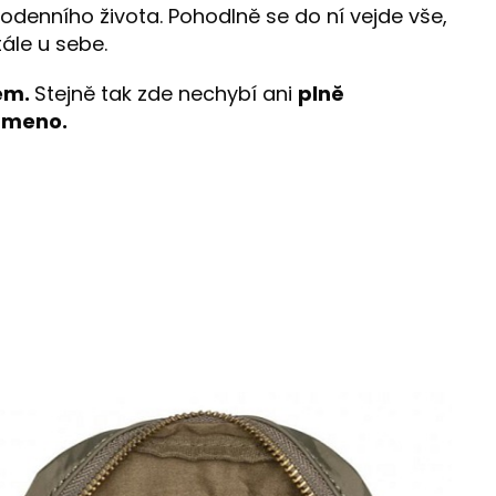
denního života. Pohodlně se do ní vejde vše,
ále u sebe.
em.
Stejně tak zde nechybí ani
plně
rameno.