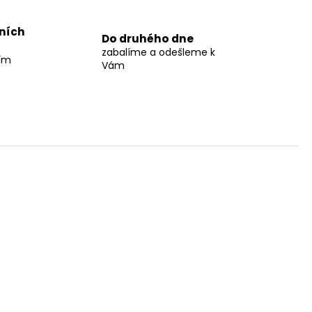
jních
Do druhého dne
zabalíme a odešleme k
ším
Vám