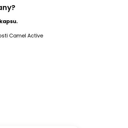
rany?
 kapsu.
osti Camel Active