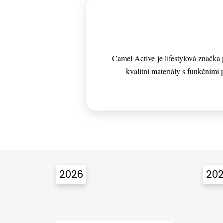
Camel Active je lifestylová značk
kvalitní materiály s funkčními p
Z
á
2026
20
p
a
t
í