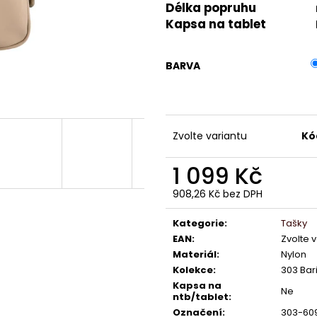
Délka popruhu
Kapsa na tablet
BARVA
Zvolte variantu
Kó
1 099 Kč
908,26 Kč bez DPH
Měrná
cena:
Kategorie
:
Tašky
EAN
:
Zvolte 
Materiál
:
Nylon
Kolekce
:
303 Bar
Kapsa na
Ne
ntb/tablet
:
Označení
:
303-60