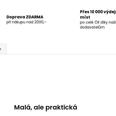
Přes 10 000 výde
Doprava ZDARMA
míst
při nákupu nad 2000,-
po celé ČR díky na
dodavatelům
e
Malá, ale praktická