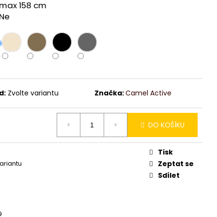
max 158 cm
Ne
d:
Zvolte variantu
Značka:
Camel Active
DO KOŠÍKU
Tisk
variantu
Zeptat se
Sdílet
i
9