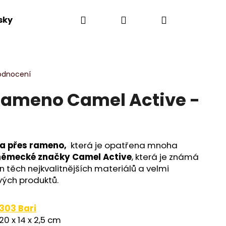
Hledat
Přihlášení
Nákupní
sky
Výprodej
Novinky
Dle kolekce
košík
odnocení
rameno Camel Active -
ka přes rameno,
která je opatřena mnoha
německé značky Camel Active
, která je známá
 těch nejkvalitnějších materiálů a velmi
ých produktů.
303 Bari
20 x 14 x 2,5 cm