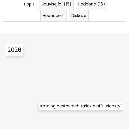
Popis
Související (16)
Podobné (16)
Hodnocení
Diskuze
Z
á
2026
p
a
t
í
Katalog cestovních tašek a příslušenství