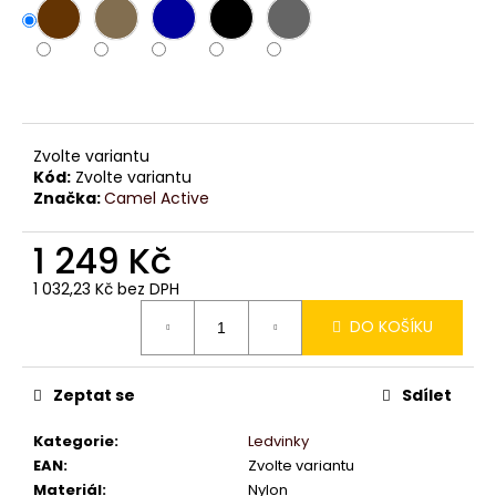
č
u
j
e
m
e
Zvolte variantu
Kód:
Zvolte variantu
Značka:
Camel Active
1 249 Kč
1 032,23 Kč bez DPH
Měrná
DO KOŠÍKU
cena:
Zeptat se
Sdílet
Kategorie
:
Ledvinky
EAN
:
Zvolte variantu
Materiál
:
Nylon