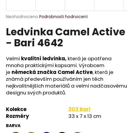
a
j
Průměrné
Neohodnoceno
Podrobnosti hodnocení
í
hodnocení
Ledvinka Camel Active
produktu
t
je
?
- Bari 4642
0,0
z
5
hvězdiček.
Velmi
kvalitní ledvinka,
která je opatřena
mnoha praktickými kapsami. Výrobcem
HLEDAT
je
německá značka Camel Active
, která je
známá především používáním jen těch
nejkvalitnějších materiálů a velmi nadčasovému
designu svých produktů.
D
o
p
Kolekce
303 Bari
o
Rozměry
33 x 7 x 13 cm
r
BARVA
u