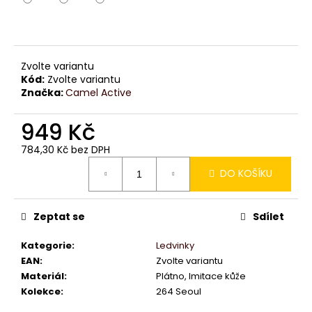
č
u
j
e
m
Zvolte variantu
e
Kód:
Zvolte variantu
Značka:
Camel Active
949 Kč
784,30 Kč bez DPH
Měrná
DO KOŠÍKU
cena:
Zeptat se
Sdílet
Kategorie
:
Ledvinky
EAN
:
Zvolte variantu
Materiál
:
Plátno, Imitace kůže
Kolekce
:
264 Seoul