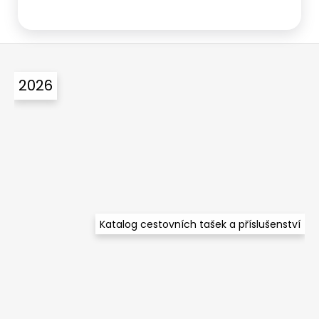
Z
á
2026
p
a
t
í
Katalog cestovních tašek a příslušenství