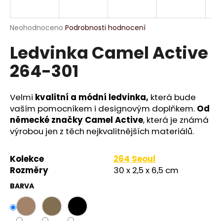
a
j
Průměrné
Neohodnoceno
Podrobnosti hodnocení
í
hodnocení
Ledvinka Camel Active
produktu
t
je
?
264-301
0,0
z
5
hvězdiček.
Velmi
kvalitní a módní ledvinka,
která bude
vaším pomocníkem i designovým doplňkem.
Od
HLEDAT
německé značky Camel Active
, která je známá
výrobou jen z těch nejkvalitnějších materiálů.
D
Kolekce
264 Seoul
o
Rozměry
30 x 2,5 x 6,5 cm
p
BARVA
o
r
u