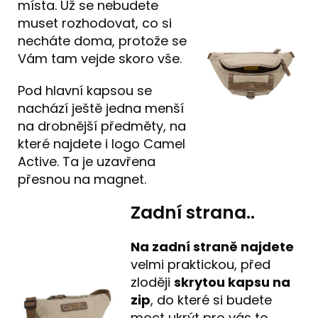
místa. Už se nebudete
muset rozhodovat, co si
necháte doma, protože se
Vám tam vejde skoro vše.
Pod hlavní kapsou se
nachází ještě jedna menší
na drobnější předměty, na
které najdete i logo Camel
Active. Ta je uzavřena
přesnou na magnet.
Zadní strana..
Na zadní straně
najdete
velmi praktickou, před
zloději
skrytou kapsu na
zip
, do které si budete
moct ukrýt pro vás to