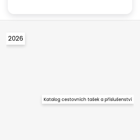
Z
á
2026
p
a
t
í
Katalog cestovních tašek a příslušenství