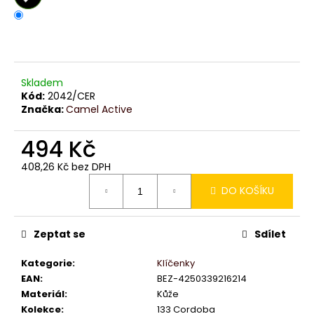
č
u
j
e
m
e
Skladem
Kód:
2042/CER
Značka:
Camel Active
494 Kč
408,26 Kč bez DPH
Měrná
DO KOŠÍKU
cena:
Zeptat se
Sdílet
Kategorie
:
Klíčenky
EAN
:
BEZ-4250339216214
Materiál
:
Kůže
Kolekce
:
133 Cordoba